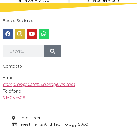
teflon 220M V-220T
teflon 300M V-300T
Redes Sociales
Contacto
E-mail:
compras@distribuidoragelvis.com
Teléfono
915057508
Lima - Perú
Investments And Technology S.A.C