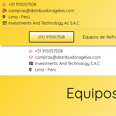
+51 915057508
compras@distribuidoragelvis.com
Lima - Perú
Investments And Technology Ac S.A.C
Equipos de Refr
(51) 915057508
+51 915057508
compras@distribuidoragelvis.com
Investments And Technology S.A.C
Lima - Perú
Equipos