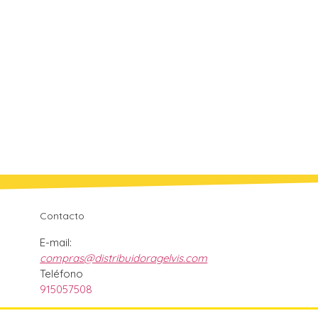
Contacto
E-mail:
compras@distribuidoragelvis.com
Teléfono
915057508