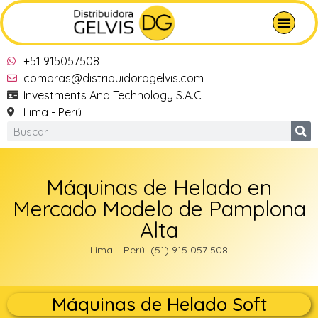
+51 915057508
compras@distribuidoragelvis.com
Investments And Technology S.A.C
Lima - Perú
Máquinas de Helado en
Mercado Modelo de Pamplona
Alta
Lima – Perú (51) 915 057 508
Máquinas de Helado Soft