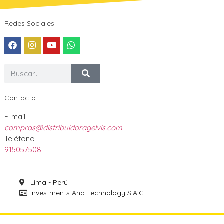
Redes Sociales
Contacto
E-mail:
compras@distribuidoragelvis.com
Teléfono
915057508
Lima - Perú
Investments And Technology S.A.C