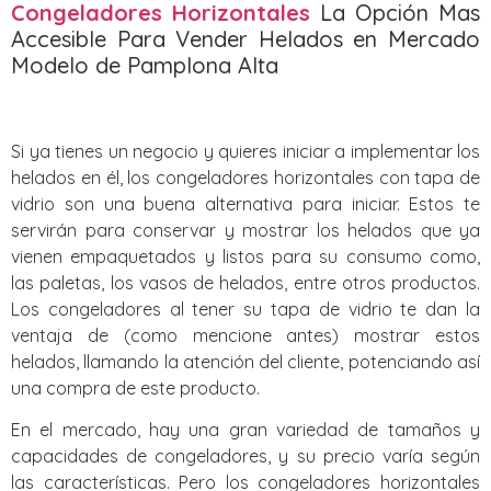
Congeladores Horizontales
La Opción Mas
Accesible Para Vender Helados en Mercado
Modelo de Pamplona Alta
Si ya tienes un negocio y quieres iniciar a implementar los
helados en él, los congeladores horizontales con tapa de
vidrio son una buena alternativa para iniciar. Estos te
servirán para conservar y mostrar los helados que ya
vienen empaquetados y listos para su consumo como,
las paletas, los vasos de helados, entre otros productos.
Los congeladores al tener su tapa de vidrio te dan la
ventaja de (como mencione antes) mostrar estos
helados, llamando la atención del cliente, potenciando así
una compra de este producto.
En el mercado, hay una gran variedad de tamaños y
capacidades de congeladores, y su precio varía según
las características. Pero los congeladores horizontales