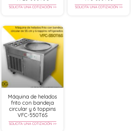
SOLICITA UNA COTIZACIÓN >>
SOLICITA UNA COTIZACIÓN >>
Máquina de helados
frito con bandeja
circular y 6 toppins
VFC-550T6S
SOLICITA UNA COTIZACIÓN >>