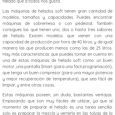
helado que a todos nos gusta.
Las máquinas de helados soft tienen gran cantidad de
modelos, tamaños y capacidades. Puedes encontrar
máquinas de sobremesa o con pedestal. También
consigues las que tienen uno, dos o hasta tres sabores
de helado. Existen modelos que vienen con una
capacidad de producción por hora de 40 litros, y de igual
manera las que producen menos como las de 25 litros.
Hay más características que puedes tomar en cuenta en
una de estas máquinas de helado soft como: un buen
motor, una pantalla Smart (para una fácil programación),
que tenga un buen compresor (para una mayor potencia
y mejor recuperación de temperatura), que sea fácil de
limpiar, y entre otras cosas.
Estas máquinas poseen, sin duda, bastantes ventajas.
Empezando que son muy fáciles de utilizar, ya que al
momento de preparar el helado es una tarea sencilla:
solo es preparar la mezcla y verterla en las tolvas de la