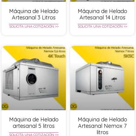
Máquina de Helado
Máquina de Helado
Artesanal 3 Litros
Artesanal 14 Litros
SOLICITA UNA COTIZACIÓN >>
SOLICITA UNA COTIZACIÓN >>
Máquina de Helado
Máquina de Helado
artesanal 5 litros
Artesanal Nemox 7
litros
SOLICITA UNA COTIZACIÓN >>