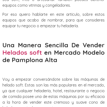
equipos como vitrinas y congeladores.
Por eso quiero hablarte en este artículo, sobre estos
equipos que acabo de nombrar, para que consideres
equipar tu negocio o empezar tu heladería.
Una Manera Sencilla De Vender
Helados soft
en Mercado Modelo
de Pamplona Alta
Voy a empezar conversándote sobre las máquinas de
helado soft. Estas son las más populares en el mercado,
ya que cualquier heladería, hotel, restaurante o negocio
de comida posee una de estas máquinas por su eficacia
a la hora de vender este cremoso y suave cono de