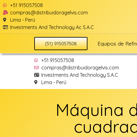
+51 915057508
compras@distribuidoragelvis.com
Lima - Perú
Investments And Technology Ac S.A.C
Equipos de Refr
(51) 915057508
+51 915057508
compras@distribuidoragelvis.com
Investments And Technology S.A.C
Lima - Perú
Máquina d
cuadrad