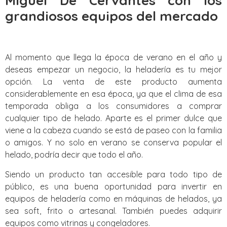
Miguel De Cervantes con los
grandiosos equipos del mercado
Al momento que llega la época de verano en el año y
deseas empezar un negocio, la heladería es tu mejor
opción. La venta de este producto aumenta
considerablemente en esa época, ya que el clima de esa
temporada obliga a los consumidores a comprar
cualquier tipo de helado. Aparte es el primer dulce que
viene a la cabeza cuando se está de paseo con la familia
o amigos. Y no solo en verano se conserva popular el
helado, podría decir que todo el año.
Siendo un producto tan accesible para todo tipo de
público, es una buena oportunidad para invertir en
equipos de heladería como en máquinas de helados, ya
sea soft, frito o artesanal. También puedes adquirir
equipos como vitrinas y congeladores.