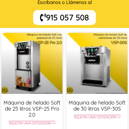
Escríbanos o Llámenos al
915 057 508
Máquina de helado Soft
Máquina de helado Soft
de 25 litros VSP-25 Pro
de 30 litros VSP-30S
2.0
SOLICITA UNA COTIZACIÓN >>
SOLICITA UNA COTIZACIÓN >>