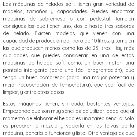
Las máquinas de helados soft tienen gran variedad de
modelos, tamaños y capacidades. Puedes encontrar
máquinas de sobremesa o con pedestal. También
consigues las que tienen uno, dos o hasta tres sabores
de helado. Existen modelos que vienen con una
capacidad de producción por hora de 40 litros, y también
las que producen menos como las de 25 litros. Hay más
cualidades que puedes considerar en una de estas
máquinas de helado soft como: un buen motor, una
pantalla inteligente (para una fácil programación), que
tenga un buen compresor (para una mayor potencia y
mejor recuperación de temperatura), que sea fácil de
limpiar, y entre otras cosas.
Estas máquinas tienen, sin duda, bastantes ventajas.
Empezando que son muy sencillas de utilizar, dado que al
momento de elaborar el helado es una tarea sencilla: solo
es preparar la mezcla y vaciarla en las tolvas de la
máquina, ponerla a funcionar y listo. Otra ventaja es que