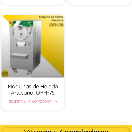
Máquinas de Helado
Artesanal OPH-76
SOLICITA UNA COTIZACIÓN >>