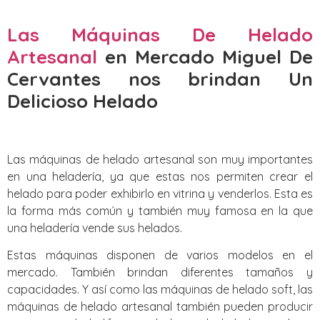
Las Máquinas De Helado
Artesanal
en Mercado Miguel De
Cervantes nos brindan Un
Delicioso Helado
Las máquinas de helado artesanal son muy importantes
en una heladería, ya que estas nos permiten crear el
helado para poder exhibirlo en vitrina y venderlos. Esta es
la forma más común y también muy famosa en la que
una heladería vende sus helados.
Estas máquinas disponen de varios modelos en el
mercado. También brindan diferentes tamaños y
capacidades. Y así como las máquinas de helado soft, las
máquinas de helado artesanal también pueden producir