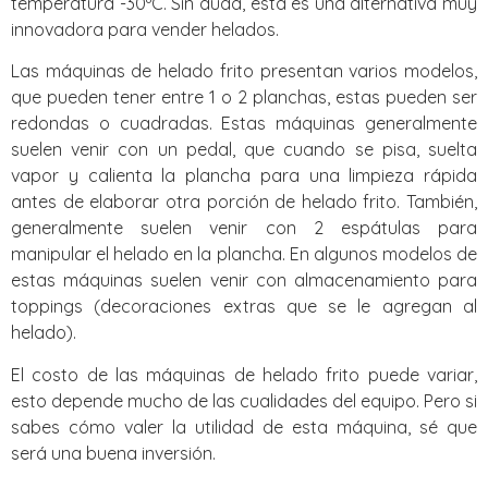
temperatura -30ºC. Sin duda, esta es una alternativa muy
innovadora para vender helados.
Las máquinas de helado frito presentan varios modelos,
que pueden tener entre 1 o 2 planchas, estas pueden ser
redondas o cuadradas. Estas máquinas generalmente
suelen venir con un pedal, que cuando se pisa, suelta
vapor y calienta la plancha para una limpieza rápida
antes de elaborar otra porción de helado frito. También,
generalmente suelen venir con 2 espátulas para
manipular el helado en la plancha. En algunos modelos de
estas máquinas suelen venir con almacenamiento para
toppings (decoraciones extras que se le agregan al
helado).
El costo de las máquinas de helado frito puede variar,
esto depende mucho de las cualidades del equipo. Pero si
sabes cómo valer la utilidad de esta máquina, sé que
será una buena inversión.