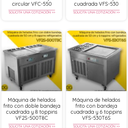
circular VFC-550
cuadrada VFS-530
SOLICITA UNA COTIZACIÓN >>
SOLICITA UNA COTIZACIÓN >>
Máquina de helados
Máquina de helados
frito con doble bandeja
frito con bandeja
cuadrada y 8 toppins
cuadrada y 6 toppins
VF2S-500T8C
VFS-530T6S
SOLICITA UNA COTIZACIÓN >>
SOLICITA UNA COTIZACIÓN >>