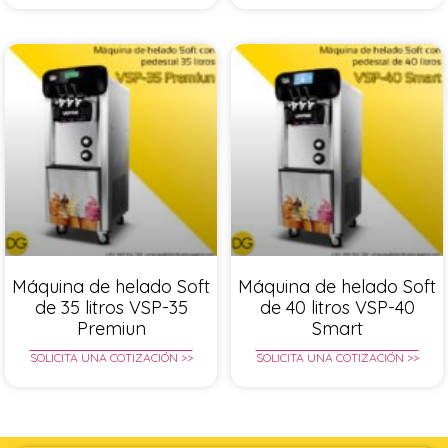
Máquina de helado Soft
Máquina de helado Soft
de 35 litros VSP-35
de 40 litros VSP-40
Premiun
Smart
SOLICITA UNA COTIZACIÓN >>
SOLICITA UNA COTIZACIÓN >>