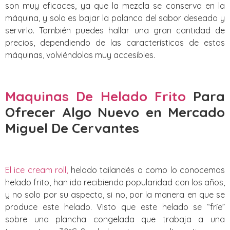
son muy eficaces, ya que la mezcla se conserva en la
máquina, y solo es bajar la palanca del sabor deseado y
servirlo. También puedes hallar una gran cantidad de
precios, dependiendo de las características de estas
máquinas, volviéndolas muy accesibles.
Maquinas De Helado Frito
Para
Ofrecer Algo Nuevo
en Mercado
Miguel De Cervantes
El ice cream roll,
helado tailandés o como lo conocemos
helado frito, han ido recibiendo popularidad con los años,
y no solo por su aspecto, si no, por la manera en que se
produce este helado. Visto que este helado se “fríe”
sobre una plancha congelada que trabaja a una