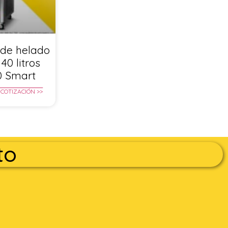
de helado
40 litros
0 Smart
 COTIZACIÓN >>
to