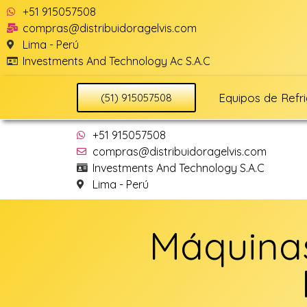
+51 915057508
compras@distribuidoragelvis.com
Lima - Perú
Investments And Technology Ac S.A.C
Equipos de Refr
(51) 915057508
+51 915057508
compras@distribuidoragelvis.com
Investments And Technology S.A.C
Lima - Perú
Máquinas