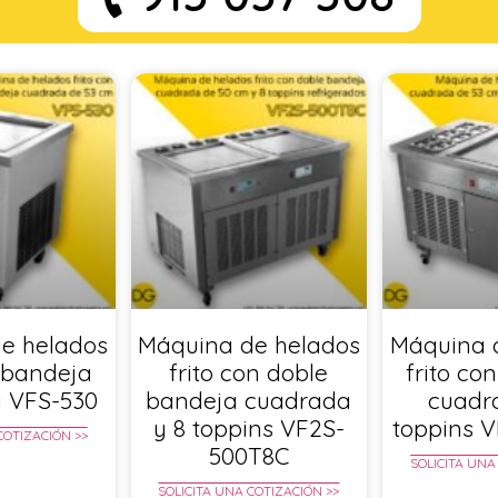
e helados
Máquina de helados
Máquina 
n bandeja
frito con doble
frito co
 VFS-530
bandeja cuadrada
cuadr
y 8 toppins VF2S-
toppins 
COTIZACIÓN >>
500T8C
SOLICITA UNA
SOLICITA UNA COTIZACIÓN >>