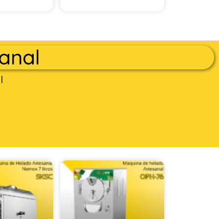
anal
l