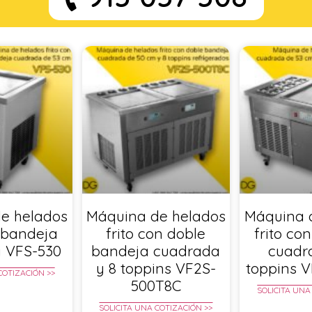
e helados
Máquina de helados
Máquina 
n bandeja
frito con doble
frito co
 VFS-530
bandeja cuadrada
cuadr
y 8 toppins VF2S-
toppins 
COTIZACIÓN >>
500T8C
SOLICITA UNA
SOLICITA UNA COTIZACIÓN >>