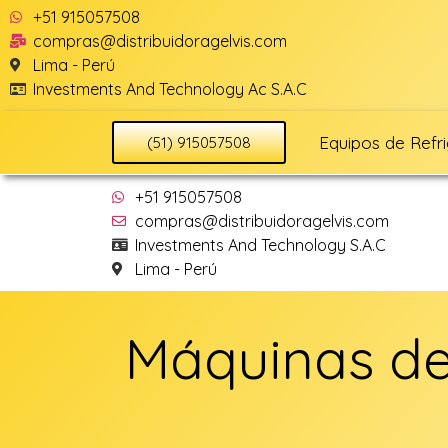
+51 915057508
compras@distribuidoragelvis.com
Lima - Perú
Investments And Technology Ac S.A.C
Equipos de Refr
(51) 915057508
+51 915057508
compras@distribuidoragelvis.com
Investments And Technology S.A.C
Lima - Perú
Máquinas de