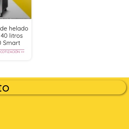
de helado
40 litros
0 Smart
 COTIZACIÓN >>
to