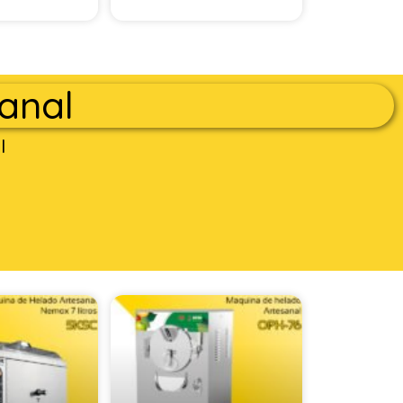
anal
l