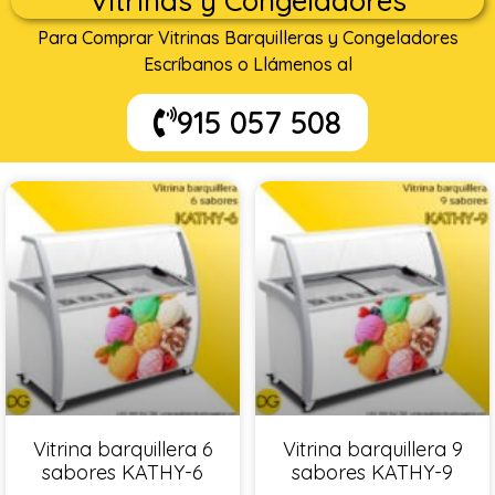
Vitrinas y Congeladores
Para Comprar Vitrinas Barquilleras y Congeladores
Escríbanos o Llámenos al
915 057 508
Vitrina barquillera 6
Vitrina barquillera 9
sabores KATHY-6
sabores KATHY-9