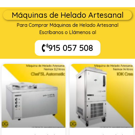
Máquinas de Helado Artesanal
Para Comprar Máquinas de Helado Artesanal
Escríbanos o Llámenos al
915 057 508