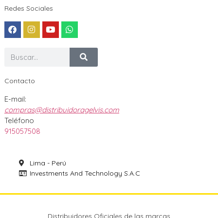
Redes Sociales
Contacto
E-mail:
compras@distribuidoragelvis.com
Teléfono
915057508
Lima - Perú
Investments And Technology S.A.C
Distribuidores Oficiales de las marcas