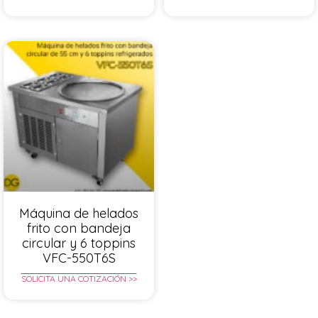
Máquina de helados
frito con bandeja
circular y 6 toppins
VFC-550T6S
SOLICITA UNA COTIZACIÓN >>