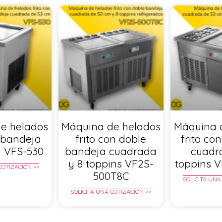
e helados
Máquina de helados
Máquina 
n bandeja
frito con doble
frito co
 VFS-530
bandeja cuadrada
cuadr
y 8 toppins VF2S-
toppins 
COTIZACIÓN >>
500T8C
SOLICITA UNA
SOLICITA UNA COTIZACIÓN >>