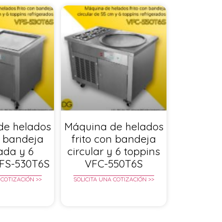
de helados
Máquina de helados
n bandeja
frito con bandeja
ada y 6
circular y 6 toppins
VFS-530T6S
VFC-550T6S
 COTIZACIÓN >>
SOLICITA UNA COTIZACIÓN >>