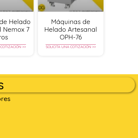
de Helado
Máquinas de
l Nemox 7
Helado Artesanal
tros
OPH-76
 COTIZACIÓN >>
SOLICITA UNA COTIZACIÓN >>
s
ores