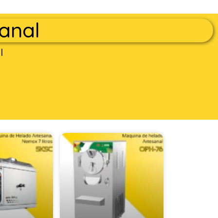
anal
l