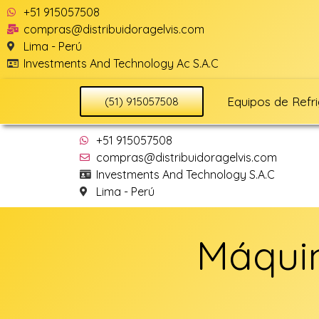
+51 915057508
compras@distribuidoragelvis.com
Lima - Perú
Investments And Technology Ac S.A.C
Equipos de Refr
(51) 915057508
+51 915057508
compras@distribuidoragelvis.com
Investments And Technology S.A.C
Lima - Perú
Máquin