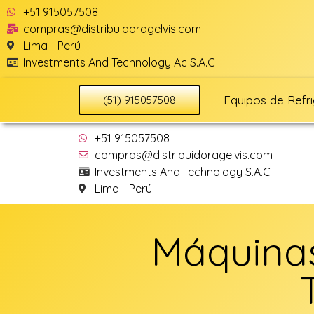
+51 915057508
compras@distribuidoragelvis.com
Lima - Perú
Investments And Technology Ac S.A.C
Equipos de Refr
(51) 915057508
+51 915057508
compras@distribuidoragelvis.com
Investments And Technology S.A.C
Lima - Perú
Máquinas