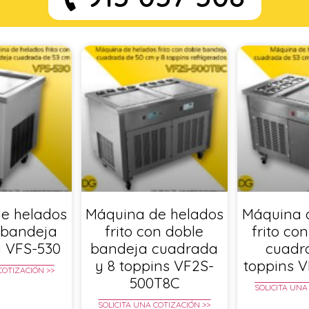
e helados
Máquina de helados
Máquina 
n bandeja
frito con doble
frito co
 VFS-530
bandeja cuadrada
cuadr
y 8 toppins VF2S-
toppins 
COTIZACIÓN >>
500T8C
SOLICITA UNA
SOLICITA UNA COTIZACIÓN >>