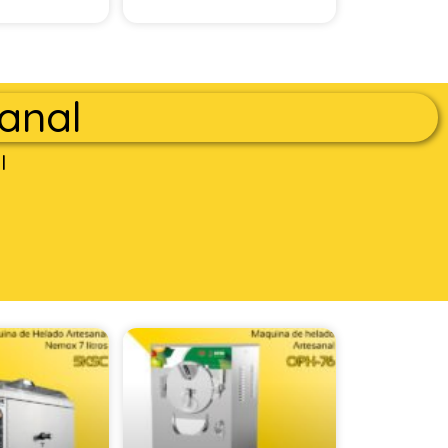
anal
l