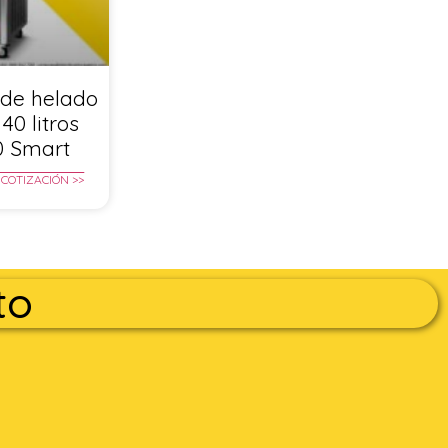
de helado
40 litros
0 Smart
 COTIZACIÓN >>
to