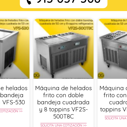
e helados
Máquina de helados
Máquina 
n bandeja
frito con doble
frito co
 VFS-530
bandeja cuadrada
cuadr
y 8 toppins VF2S-
toppins 
COTIZACIÓN >>
500T8C
SOLICITA UNA
SOLICITA UNA COTIZACIÓN >>