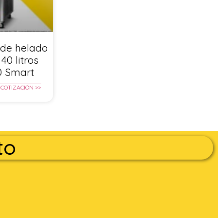
de helado
40 litros
0 Smart
 COTIZACIÓN >>
to