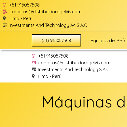
+51 915057508
compras@distribuidoragelvis.com
Lima - Perú
Investments And Technology Ac S.A.C
Equipos de Refr
(51) 915057508
+51 915057508
compras@distribuidoragelvis.com
Investments And Technology S.A.C
Lima - Perú
Máquinas d