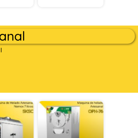
anal
l