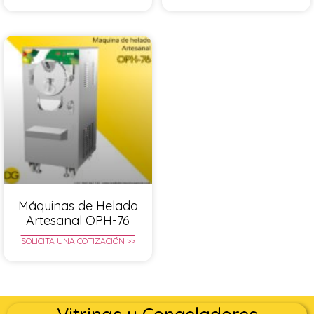
Máquinas de Helado
Artesanal OPH-76
SOLICITA UNA COTIZACIÓN >>