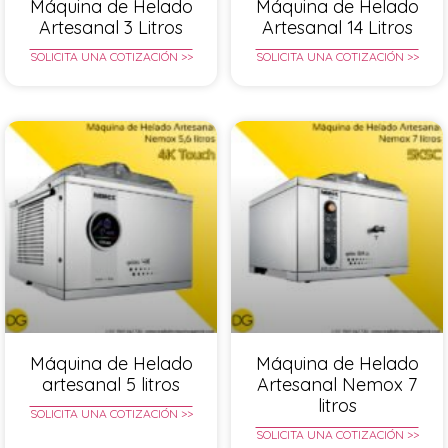
Máquina de Helado
Máquina de Helado
Artesanal 3 Litros
Artesanal 14 Litros
SOLICITA UNA COTIZACIÓN >>
SOLICITA UNA COTIZACIÓN >>
Máquina de Helado
Máquina de Helado
artesanal 5 litros
Artesanal Nemox 7
litros
SOLICITA UNA COTIZACIÓN >>
SOLICITA UNA COTIZACIÓN >>