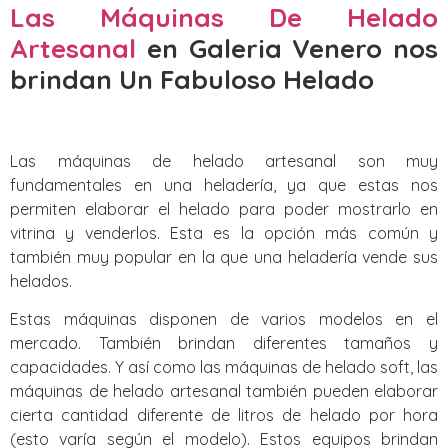
Las Máquinas De Helado
Artesanal
en Galeria Venero nos
brindan Un Fabuloso Helado
Las máquinas de helado artesanal son muy
fundamentales en una heladería, ya que estas nos
permiten elaborar el helado para poder mostrarlo en
vitrina y venderlos. Esta es la opción más común y
también muy popular en la que una heladería vende sus
helados.
Estas máquinas disponen de varios modelos en el
mercado. También brindan diferentes tamaños y
capacidades. Y así como las máquinas de helado soft, las
máquinas de helado artesanal también pueden elaborar
cierta cantidad diferente de litros de helado por hora
(esto varía según el modelo). Estos equipos brindan