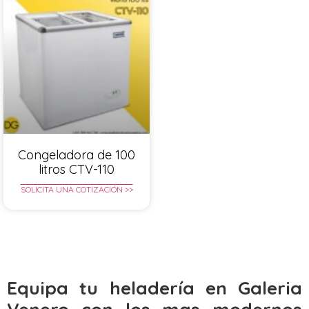
Congeladora de 100
litros CTV-110
SOLICITA UNA COTIZACIÓN >>
Equipa tu heladería en Galeria