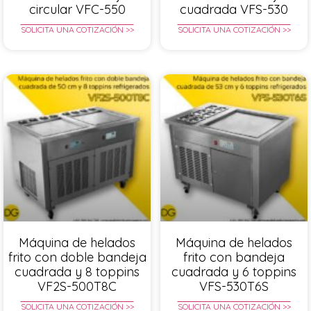
circular VFC-550
cuadrada VFS-530
SOLICITA UNA COTIZACIÓN >>
SOLICITA UNA COTIZACIÓN >>
Máquina de helados
Máquina de helados
frito con doble bandeja
frito con bandeja
cuadrada y 8 toppins
cuadrada y 6 toppins
VF2S-500T8C
VFS-530T6S
SOLICITA UNA COTIZACIÓN >>
SOLICITA UNA COTIZACIÓN >>