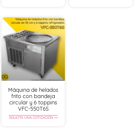
Máquina de helados
frito con bandeja
circular y 6 toppins
VFC-550T6S
SOLICITA UNA COTIZACIÓN >>