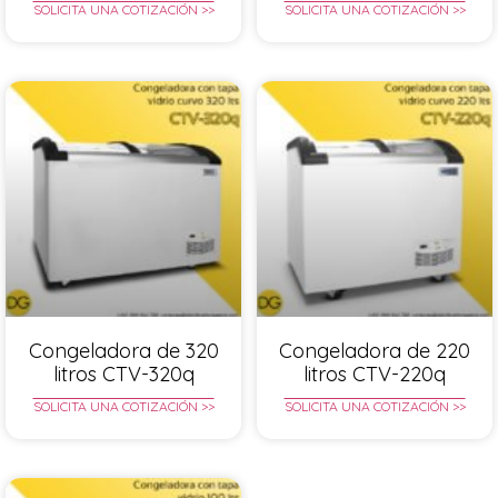
SOLICITA UNA COTIZACIÓN >>
SOLICITA UNA COTIZACIÓN >>
Congeladora de 320
Congeladora de 220
litros CTV-320q
litros CTV-220q
SOLICITA UNA COTIZACIÓN >>
SOLICITA UNA COTIZACIÓN >>