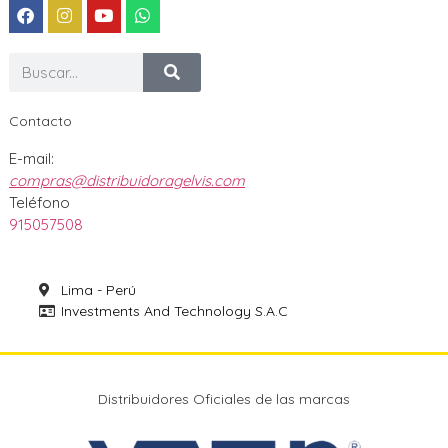
Contacto
E-mail:
compras@distribuidoragelvis.com
Teléfono
915057508
Lima - Perú
Investments And Technology S.A.C
Distribuidores Oficiales de las marcas