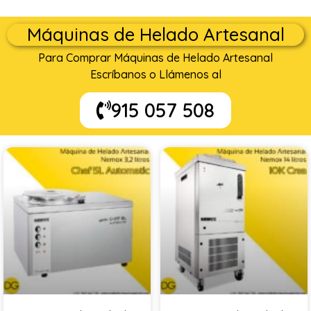
Máquinas de Helado Artesanal
Para Comprar Máquinas de Helado Artesanal
Escríbanos o Llámenos al
915 057 508