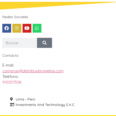
Redes Sociales
Contacto
E-mail:
compras@distribuidoragelvis.com
Teléfono
915057508
Lima - Perú
Investments And Technology S.A.C