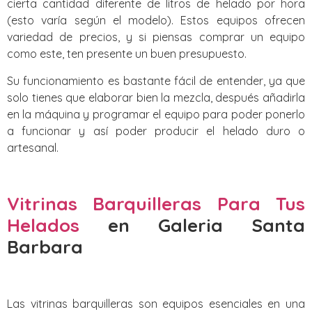
cierta cantidad diferente de litros de helado por hora
(esto varía según el modelo). Estos equipos ofrecen
variedad de precios, y si piensas comprar un equipo
como este, ten presente un buen presupuesto.
Su funcionamiento es bastante fácil de entender, ya que
solo tienes que elaborar bien la mezcla, después añadirla
en la máquina y programar el equipo para poder ponerlo
a funcionar y así poder producir el helado duro o
artesanal.
Vitrinas Barquilleras Para Tus
Helados
en Galeria Santa
Barbara
Las vitrinas barquilleras son equipos esenciales en una