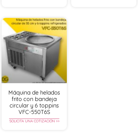
Máquina de helados
frito con bandeja
circular y 6 toppins
VFC-550T6S
SOLICITA UNA COTIZACIÓN >>