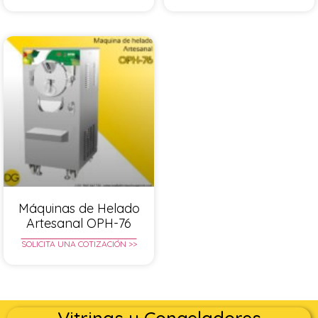
Máquinas de Helado
Artesanal OPH-76
SOLICITA UNA COTIZACIÓN >>