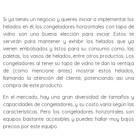
Si ya tienes un negocio y quieres iniciar a implementar los
helados en él, los congeladores horizontales con tapa de
vidrio son una buena elección para iniciar. Estos te
servirán para mantener y exhibir los helados que ya
vienen embolsados y listos para su consumo como, las
paletas, los vasos de helados, entre otros productos. Los
congeladores al tener su tapa de vidrio te dan la ventaja
de (como mencione antes) mostrar estos helados,
llamando la atención del cliente, potenciando así una
compra de este producto.
En el mercado, hay una gran diversidad de tamaños y
capacidades de congeladores, y su costo varía según las
características. Pero los congeladores horizontales son
equipos bastante accesibles y puedes hallar muy bajos
precios por este equipo.