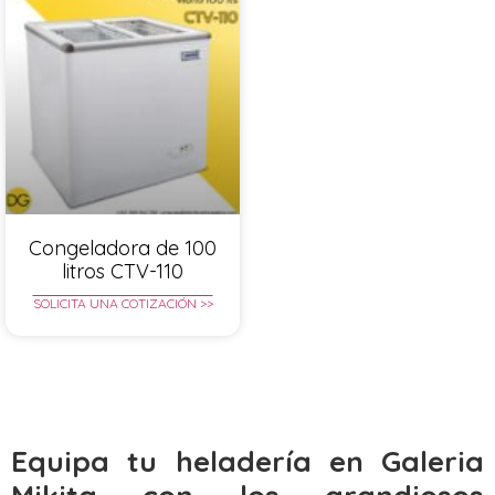
Congeladora de 100
litros CTV-110
SOLICITA UNA COTIZACIÓN >>
Equipa tu heladería en Galeria