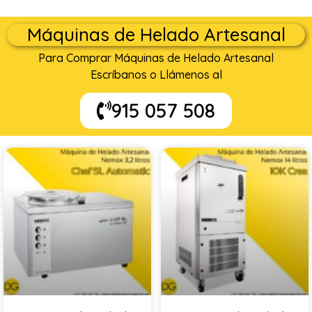
Máquinas de Helado Artesanal
Para Comprar Máquinas de Helado Artesanal
Escríbanos o Llámenos al
915 057 508