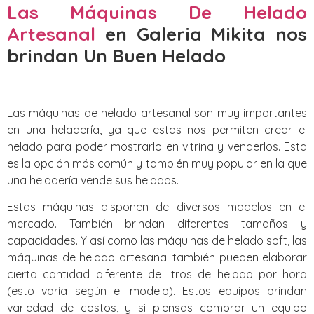
Las Máquinas De Helado
Artesanal
en Galeria Mikita nos
brindan Un Buen Helado
Las máquinas de helado artesanal son muy importantes
en una heladería, ya que estas nos permiten crear el
helado para poder mostrarlo en vitrina y venderlos. Esta
es la opción más común y también muy popular en la que
una heladería vende sus helados.
Estas máquinas disponen de diversos modelos en el
mercado. También brindan diferentes tamaños y
capacidades. Y así como las máquinas de helado soft, las
máquinas de helado artesanal también pueden elaborar
cierta cantidad diferente de litros de helado por hora
(esto varía según el modelo). Estos equipos brindan
variedad de costos, y si piensas comprar un equipo