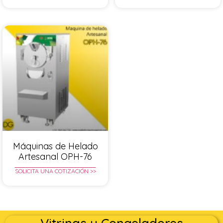
Máquinas de Helado
Artesanal OPH-76
SOLICITA UNA COTIZACIÓN >>