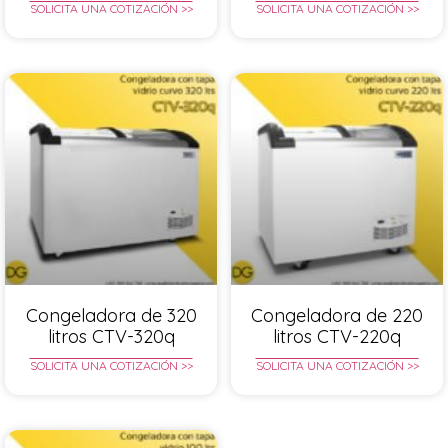
SOLICITA UNA COTIZACIÓN >>
SOLICITA UNA COTIZACIÓN >>
Congeladora de 320
Congeladora de 220
litros CTV-320q
litros CTV-220q
SOLICITA UNA COTIZACIÓN >>
SOLICITA UNA COTIZACIÓN >>