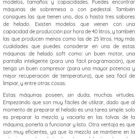
modelos, tamaños y capacidades. Puedes encontrar
máquinas de sobremesa o con pedestal. También
consigues las que tienen uno, dos o hasta tres sabores
de helado. Existen modelos que vienen con una
capacidad de producción por hora de 40 litros, y también
las que producen menos como las de 25 litros. Hay más
cualidades que puedes considerar en una de estas
máquinas de helado soft como: un buen motor, una
pantalla inteligente (para una fácil programación), que
tenga un buen compresor (para una mayor potencia y
mejor recuperación de temperatura), que sea fácil de
limpiar, y entre otras cosas.
Estas máquinas poseen, sin duda, muchas virtudes.
Empezando que son muy fáciles de utilizar, dado que al
momento de preparar el helado es una tarea simple: solo
es preparar la mezcla y vaciarla en las tolvas de la
máquina, ponerla a funcionar y listo. Otra ventaja es que
son muy eficientes, ya que la mezcla se mantiene en la