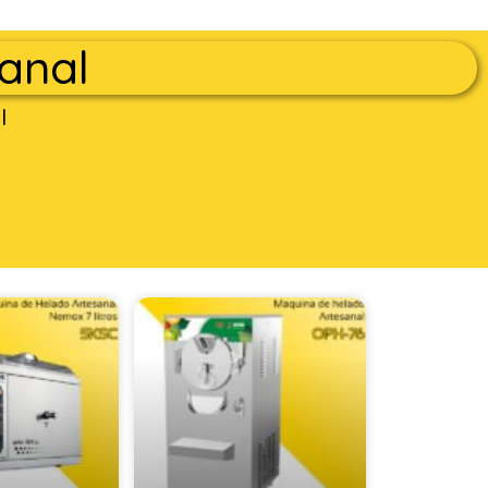
anal
l