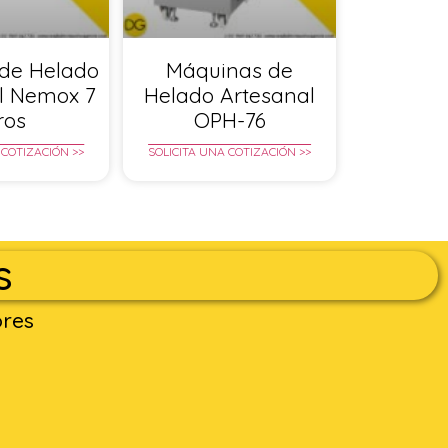
de Helado
Máquinas de
l Nemox 7
Helado Artesanal
tros
OPH-76
 COTIZACIÓN >>
SOLICITA UNA COTIZACIÓN >>
s
ores