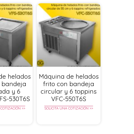
de helados
Máquina de helados
n bandeja
frito con bandeja
ada y 6
circular y 6 toppins
VFS-530T6S
VFC-550T6S
 COTIZACIÓN >>
SOLICITA UNA COTIZACIÓN >>