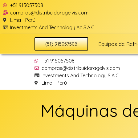
+51 915057508
compras@distribuidoragelvis.com
Lima - Perú
Investments And Technology Ac S.A.C
Equipos de Refr
(51) 915057508
+51 915057508
compras@distribuidoragelvis.com
Investments And Technology S.A.C
Lima - Perú
Máquinas de