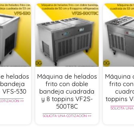
e helados
Máquina de helados
Máquina 
n bandeja
frito con doble
frito co
 VFS-530
bandeja cuadrada
cuadr
y 8 toppins VF2S-
toppins 
COTIZACIÓN >>
500T8C
SOLICITA UNA
SOLICITA UNA COTIZACIÓN >>