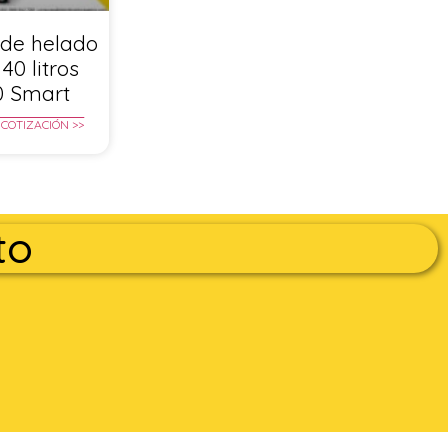
de helado
40 litros
0 Smart
 COTIZACIÓN >>
to