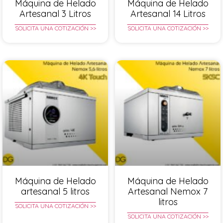
Máquina de Helado
Máquina de Helado
Artesanal 3 Litros
Artesanal 14 Litros
SOLICITA UNA COTIZACIÓN >>
SOLICITA UNA COTIZACIÓN >>
Máquina de Helado
Máquina de Helado
artesanal 5 litros
Artesanal Nemox 7
litros
SOLICITA UNA COTIZACIÓN >>
SOLICITA UNA COTIZACIÓN >>