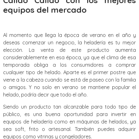
Callao Callao con los mejores
equipos del mercado
Al momento que llega la época de verano en el año y
deseas comenzar un negocio, la heladería es tu mejor
elección. La venta de este producto aumenta
considerablemente en esa época, ya que el clima de esa
temporada obliga a los consumidores a comprar
cualquier tipo de helado. Aparte es el primer postre que
viene a la cabeza cuando se está de paseo con la familia
o amigos. Y no solo en verano se mantiene popular el
helado, podría decir que todo el año.
Siendo un producto tan alcanzable para todo tipo de
público, es una buena oportunidad para invertir en
equipos de heladería como en máquinas de helados, ya
sea soft, frito o artesanal. También puedes adquirir
equipos como vitrinas y congeladores.