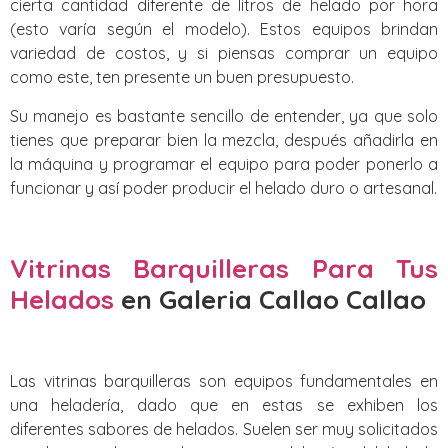
cierta cantidad diferente de litros de helado por hora
(esto varía según el modelo). Estos equipos brindan
variedad de costos, y si piensas comprar un equipo
como este, ten presente un buen presupuesto.
Su manejo es bastante sencillo de entender, ya que solo
tienes que preparar bien la mezcla, después añadirla en
la máquina y programar el equipo para poder ponerlo a
funcionar y así poder producir el helado duro o artesanal.
Vitrinas Barquilleras Para Tus
Helados
en Galeria Callao Callao
Las vitrinas barquilleras son equipos fundamentales en
una heladería, dado que en estas se exhiben los
diferentes sabores de helados. Suelen ser muy solicitados