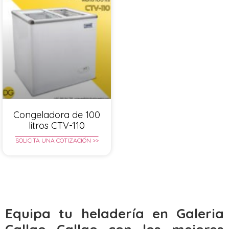
Congeladora de 100
litros CTV-110
SOLICITA UNA COTIZACIÓN >>
Equipa tu heladería en Galeria