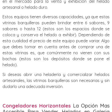
en el mercado para la venta y exhibición del helado
artesanal o helado duro.
Estos equipos tienen diversas capacidades, ya que estas
vitrinas barquilleras pueden brindar entre 6 sabores, 9
sabores o hasta 12 (estos son los espacios donde se
coloca y conserva el helado a exhibir). Dependiendo de
esta cualidad el precio de este equipo puede variar. Algo
que debes tomar en cuenta antes de comprar una de
estas vitrinas es, que comúnmente no vienen con sus
bachas (estos son los depósitos donde se pone el
helado).
Si deseas abrir una heladería y comercializar helados
artesanales, las vitrinas barquilleras son necesarias y sin
dudarlo una adecuada inversión.
Congeladores Horizontales
La Opción Mas
Accesible Para Vender Helados en Galeria