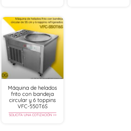
Máquina de helados
frito con bandeja
circular y 6 toppins
VFC-550T6S
SOLICITA UNA COTIZACIÓN >>