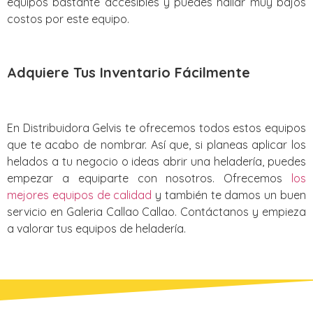
equipos bastante accesibles y puedes hallar muy bajos
costos por este equipo.
Adquiere Tus Inventario Fácilmente
En Distribuidora Gelvis te ofrecemos todos estos equipos
que te acabo de nombrar. Así que, si planeas aplicar los
helados a tu negocio o ideas abrir una heladería, puedes
empezar a equiparte con nosotros. Ofrecemos
los
mejores equipos de calidad
y también te damos un buen
servicio en Galeria Callao Callao. Contáctanos y empieza
a valorar tus equipos de heladería.