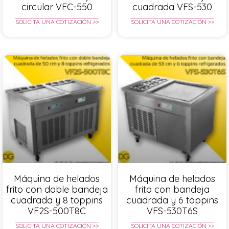
circular VFC-550
cuadrada VFS-530
SOLICITA UNA COTIZACIÓN >>
SOLICITA UNA COTIZACIÓN >>
Máquina de helados
Máquina de helados
frito con doble bandeja
frito con bandeja
cuadrada y 8 toppins
cuadrada y 6 toppins
VF2S-500T8C
VFS-530T6S
SOLICITA UNA COTIZACIÓN >>
SOLICITA UNA COTIZACIÓN >>