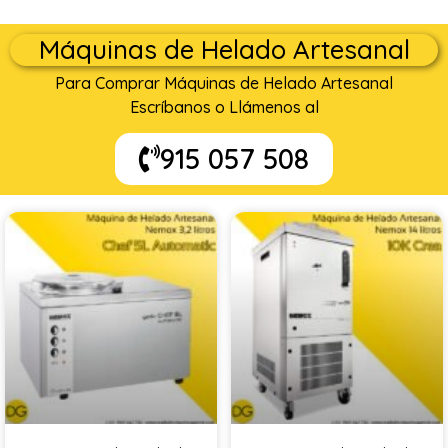
Máquinas de Helado Artesanal
Para Comprar Máquinas de Helado Artesanal
Escríbanos o Llámenos al
915 057 508