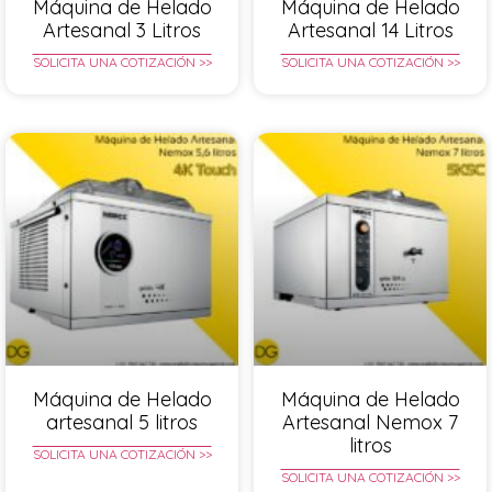
Máquina de Helado
Máquina de Helado
Artesanal 3 Litros
Artesanal 14 Litros
SOLICITA UNA COTIZACIÓN >>
SOLICITA UNA COTIZACIÓN >>
Máquina de Helado
Máquina de Helado
artesanal 5 litros
Artesanal Nemox 7
litros
SOLICITA UNA COTIZACIÓN >>
SOLICITA UNA COTIZACIÓN >>