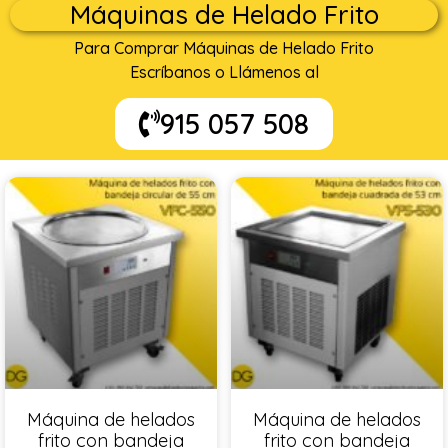
Máquinas de Helado Frito
Para Comprar Máquinas de Helado Frito
Escríbanos o Llámenos al
915 057 508
Máquina de helados
Máquina de helados
frito con bandeja
frito con bandeja