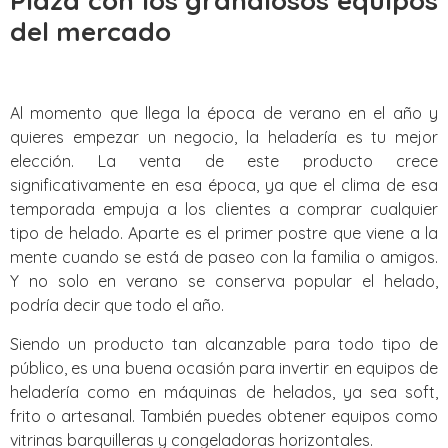
Plaza con los grandiosos equipos
del mercado
Al momento que llega la época de verano en el año y
quieres empezar un negocio, la heladería es tu mejor
elección. La venta de este producto crece
significativamente en esa época, ya que el clima de esa
temporada empuja a los clientes a comprar cualquier
tipo de helado. Aparte es el primer postre que viene a la
mente cuando se está de paseo con la familia o amigos.
Y no solo en verano se conserva popular el helado,
podría decir que todo el año.
Siendo un producto tan alcanzable para todo tipo de
público, es una buena ocasión para invertir en equipos de
heladería como en máquinas de helados, ya sea soft,
frito o artesanal. También puedes obtener equipos como
vitrinas barquilleras y congeladoras horizontales.