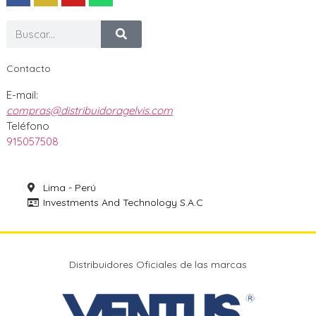
Contacto
E-mail:
compras@distribuidoragelvis.com
Teléfono
915057508
Lima - Perú
Investments And Technology S.A.C
Distribuidores Oficiales de las marcas