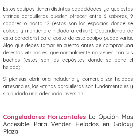
Estos equipos tienen distintas capacidades, ya que estas
vitrinas barquilleras pueden ofrecer entre 6 sabores, 9
sabores o hasta 12 (estos son los espacios donde se
coloca y mantiene el helado a exhibir). Dependiendo de
esta característica el costo de este equipo puede variar.
Algo que debes tomar en cuenta antes de comprar una
de estas vitrinas es, que normalmente no vienen con sus
bachas (estos son los depósitos donde se pone el
helado).
Si piensas abrir una heladería y comercializar helados
artesanales, las vitrinas barquilleras son fundamentales y
sin dudarlo una adecuada inversión.
Congeladores Horizontales
La Opción Mas
Accesible Para Vender Helados en Galaxy
Plaza