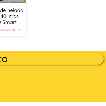
de helado
40 litros
0 Smart
 COTIZACIÓN >>
to