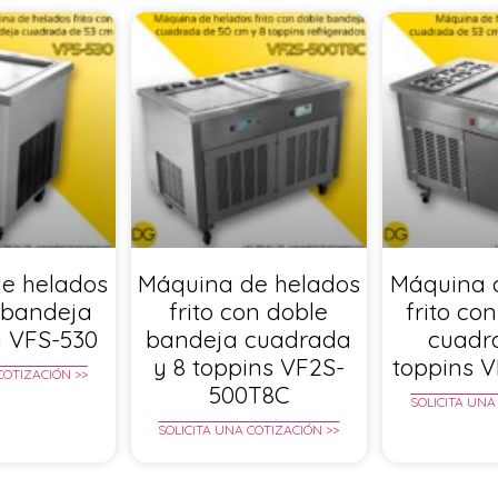
e helados
Máquina de helados
Máquina 
n bandeja
frito con doble
frito co
 VFS-530
bandeja cuadrada
cuadr
y 8 toppins VF2S-
toppins 
COTIZACIÓN >>
500T8C
SOLICITA UNA
SOLICITA UNA COTIZACIÓN >>