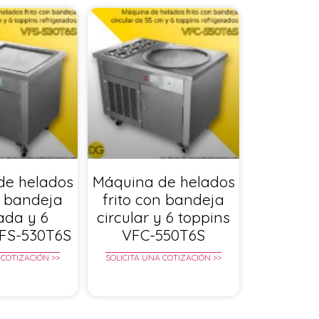
de helados
Máquina de helados
n bandeja
frito con bandeja
ada y 6
circular y 6 toppins
VFS-530T6S
VFC-550T6S
 COTIZACIÓN >>
SOLICITA UNA COTIZACIÓN >>