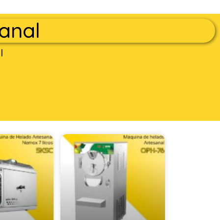
anal
l