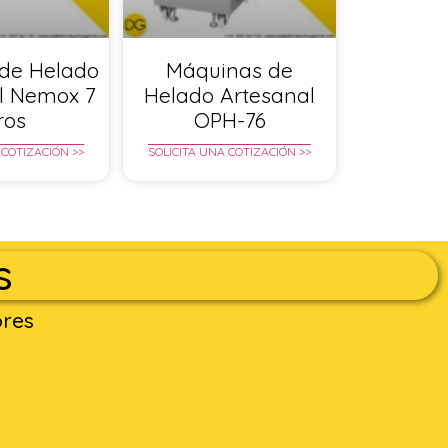
de Helado
Máquinas de
l Nemox 7
Helado Artesanal
tros
OPH-76
 COTIZACIÓN >>
SOLICITA UNA COTIZACIÓN >>
s
ores