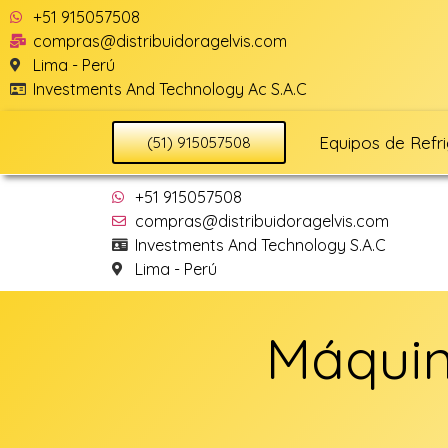
+51 915057508
compras@distribuidoragelvis.com
Lima - Perú
Investments And Technology Ac S.A.C
Equipos de Refr
(51) 915057508
+51 915057508
compras@distribuidoragelvis.com
Investments And Technology S.A.C
Lima - Perú
Máquin