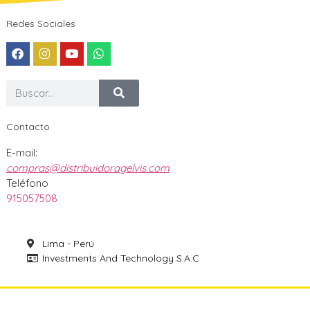
Redes Sociales
Contacto
E-mail:
compras@distribuidoragelvis.com
Teléfono
915057508
Lima - Perú
Investments And Technology S.A.C