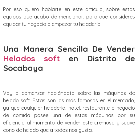
Por eso quiero hablarte en este artículo, sobre estos
equipos que acabo de mencionar, para que consideres
equipar tu negocio o empezar tu heladería.
Una Manera Sencilla De Vender
Helados soft
en Distrito de
Socabaya
Voy a comenzar hablándote sobre las máquinas de
helado soft. Estas son las más famosas en el mercado,
ya que cualquier heladería, hotel, restaurante o negocio
de comida posee una de estas máquinas por su
eficiencia al momento de vender este cremoso y suave
cono de helado que a todos nos gusta.