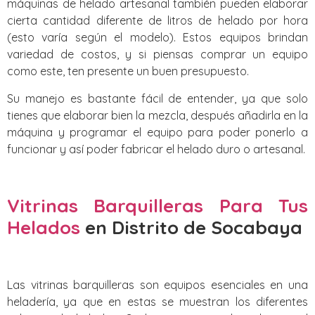
máquinas de helado artesanal también pueden elaborar
cierta cantidad diferente de litros de helado por hora
(esto varía según el modelo). Estos equipos brindan
variedad de costos, y si piensas comprar un equipo
como este, ten presente un buen presupuesto.
Su manejo es bastante fácil de entender, ya que solo
tienes que elaborar bien la mezcla, después añadirla en la
máquina y programar el equipo para poder ponerlo a
funcionar y así poder fabricar el helado duro o artesanal.
Vitrinas Barquilleras Para Tus
Helados
en Distrito de Socabaya
Las vitrinas barquilleras son equipos esenciales en una
heladería, ya que en estas se muestran los diferentes