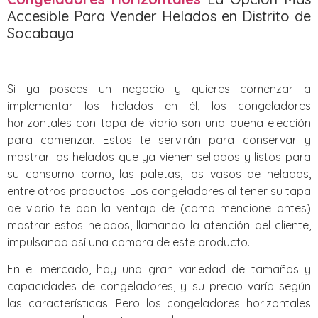
Accesible Para Vender Helados en Distrito de
Socabaya
Si ya posees un negocio y quieres comenzar a
implementar los helados en él, los congeladores
horizontales con tapa de vidrio son una buena elección
para comenzar. Estos te servirán para conservar y
mostrar los helados que ya vienen sellados y listos para
su consumo como, las paletas, los vasos de helados,
entre otros productos. Los congeladores al tener su tapa
de vidrio te dan la ventaja de (como mencione antes)
mostrar estos helados, llamando la atención del cliente,
impulsando así una compra de este producto.
En el mercado, hay una gran variedad de tamaños y
capacidades de congeladores, y su precio varía según
las características. Pero los congeladores horizontales