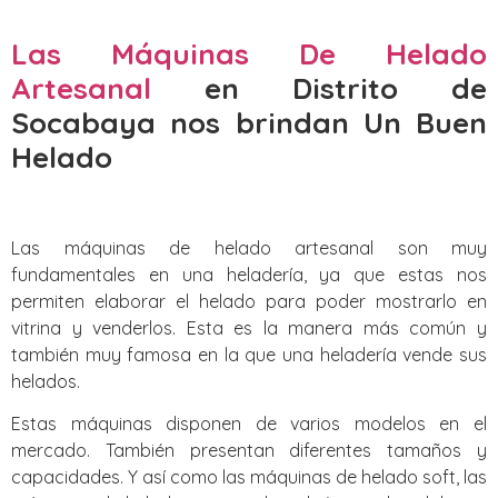
Las Máquinas De Helado
Artesanal
en Distrito de
Socabaya nos brindan Un Buen
Helado
Las máquinas de helado artesanal son muy
fundamentales en una heladería, ya que estas nos
permiten elaborar el helado para poder mostrarlo en
vitrina y venderlos. Esta es la manera más común y
también muy famosa en la que una heladería vende sus
helados.
Estas máquinas disponen de varios modelos en el
mercado. También presentan diferentes tamaños y
capacidades. Y así como las máquinas de helado soft, las