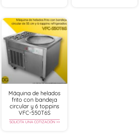
Máquina de helados
frito con bandeja
circular y 6 toppins
VFC-550T6S
SOLICITA UNA COTIZACIÓN >>