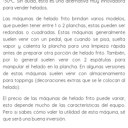
-30ºC. Sin duda, esta es una alternativa muy innovadora
para vender helados.
Las máquinas de helado frito brindan varios modelos,
que pueden tener entre 1 o 2 planchas, estas pueden ser
redondas o cuadradas. Estas máquinas generalmente
suelen venir con un pedal, que cuando se pisa, suelta
vapor y calienta la plancha para una limpieza rápida
antes de preparar otra porción de helado frito. También,
por lo general suelen venir con 2 espátulas para
manipular el helado en la plancha. En algunas versiones
de estas máquinas suelen venir con almacenamiento
para toppings (decoraciones extras que se le colocan al
helado).
El precio de las máquinas de helado frito puede variar,
esto depende mucho de las características del equipo.
Pero si sabes cómo valer la utilidad de esta máquina, sé
que será una buena inversión.