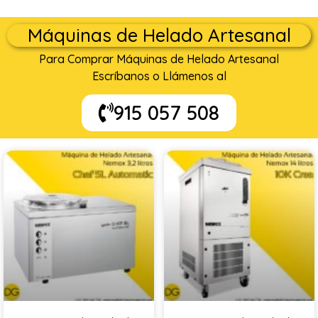
Máquinas de Helado Artesanal
Para Comprar Máquinas de Helado Artesanal
Escríbanos o Llámenos al
915 057 508