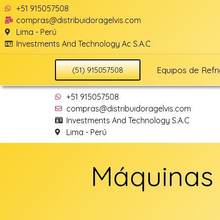
+51 915057508
compras@distribuidoragelvis.com
Lima - Perú
Investments And Technology Ac S.A.C
Equipos de Refr
(51) 915057508
+51 915057508
compras@distribuidoragelvis.com
Investments And Technology S.A.C
Lima - Perú
Máquinas