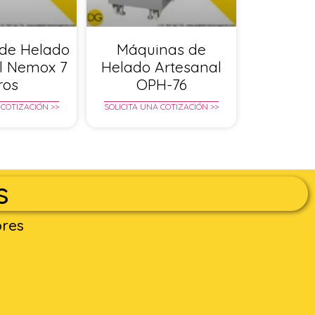
de Helado
Máquinas de
l Nemox 7
Helado Artesanal
tros
OPH-76
 COTIZACIÓN >>
SOLICITA UNA COTIZACIÓN >>
s
ores