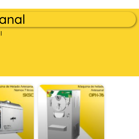
anal
l