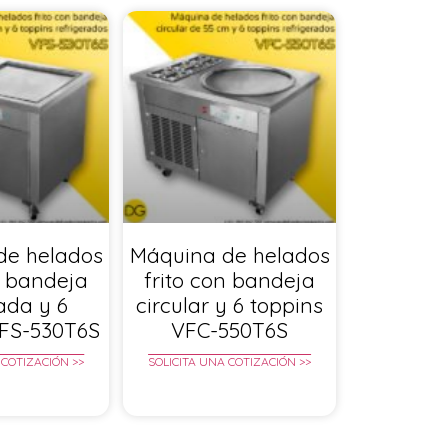
de helados
Máquina de helados
n bandeja
frito con bandeja
ada y 6
circular y 6 toppins
VFS-530T6S
VFC-550T6S
 COTIZACIÓN >>
SOLICITA UNA COTIZACIÓN >>