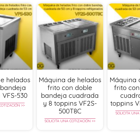
e helados
Máquina de helados
Máquina 
n bandeja
frito con doble
frito co
 VFS-530
bandeja cuadrada
cuadr
y 8 toppins VF2S-
toppins 
COTIZACIÓN >>
500T8C
SOLICITA UNA
SOLICITA UNA COTIZACIÓN >>