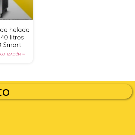
de helado
40 litros
0 Smart
 COTIZACIÓN >>
to