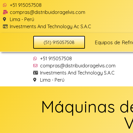
+51 915057508
compras@distribuidoragelvis.com
Lima - Perú
Investments And Technology Ac S.A.C
Equipos de Refr
(51) 915057508
+51 915057508
compras@distribuidoragelvis.com
Investments And Technology S.A.C
Lima - Perú
Máquinas de