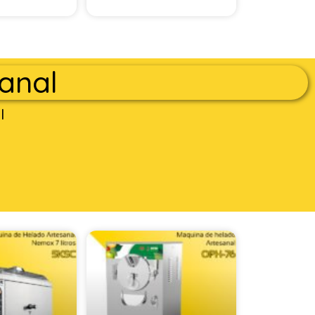
anal
l