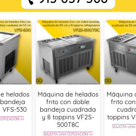
e helados
Máquina de helados
Máquina 
n bandeja
frito con doble
frito co
 VFS-530
bandeja cuadrada
cuadr
y 8 toppins VF2S-
toppins 
COTIZACIÓN >>
500T8C
SOLICITA UNA
SOLICITA UNA COTIZACIÓN >>