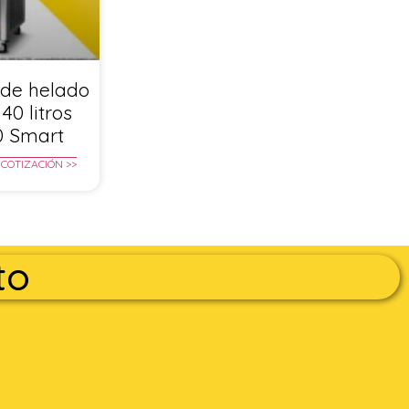
de helado
40 litros
0 Smart
 COTIZACIÓN >>
to