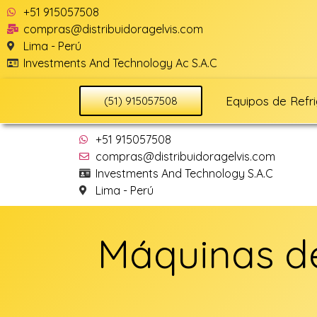
+51 915057508
compras@distribuidoragelvis.com
Lima - Perú
Investments And Technology Ac S.A.C
Equipos de Refr
(51) 915057508
+51 915057508
compras@distribuidoragelvis.com
Investments And Technology S.A.C
Lima - Perú
Máquinas de