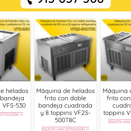
e helados
Máquina de helados
Máquina 
n bandeja
frito con doble
frito co
 VFS-530
bandeja cuadrada
cuadr
y 8 toppins VF2S-
toppins 
COTIZACIÓN >>
500T8C
SOLICITA UNA
SOLICITA UNA COTIZACIÓN >>