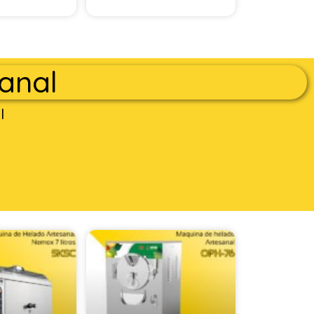
anal
l