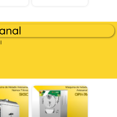
anal
l