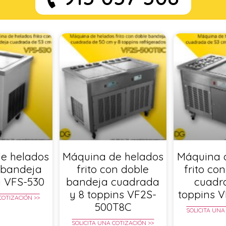
e helados
Máquina de helados
Máquina 
n bandeja
frito con doble
frito co
 VFS-530
bandeja cuadrada
cuadr
y 8 toppins VF2S-
toppins 
COTIZACIÓN >>
500T8C
SOLICITA UNA
SOLICITA UNA COTIZACIÓN >>