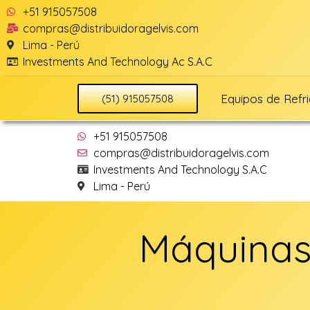
+51 915057508
compras@distribuidoragelvis.com
Lima - Perú
Investments And Technology Ac S.A.C
Equipos de Refr
(51) 915057508
+51 915057508
compras@distribuidoragelvis.com
Investments And Technology S.A.C
Lima - Perú
Máquinas