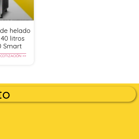
de helado
40 litros
0 Smart
 COTIZACIÓN >>
to