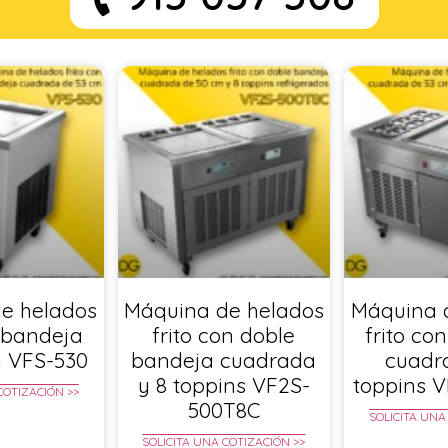
e helados
Máquina de helados
Máquina 
n bandeja
frito con doble
frito co
 VFS-530
bandeja cuadrada
cuadr
y 8 toppins VF2S-
toppins 
COTIZACIÓN >>
500T8C
SOLICITA UNA
SOLICITA UNA COTIZACIÓN >>