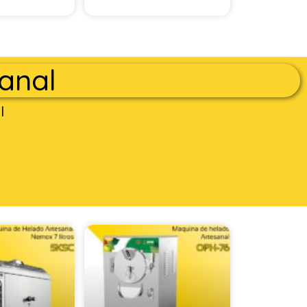
anal
l