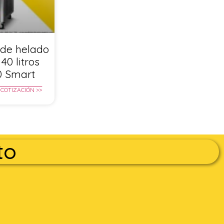
de helado
40 litros
0 Smart
 COTIZACIÓN >>
to