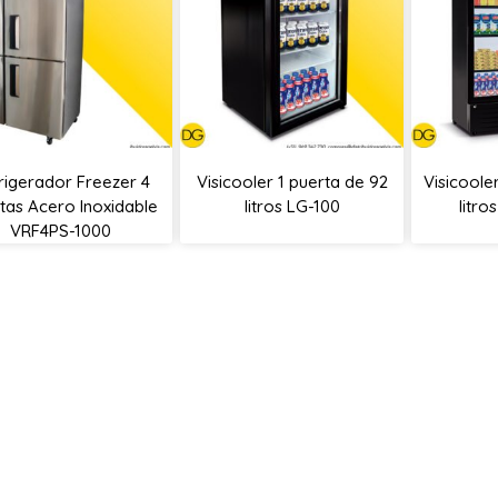
rigerador Freezer 4
Visicooler 1 puerta de 92
Visicoole
tas Acero Inoxidable
litros LG-100
litr
VRF4PS-1000