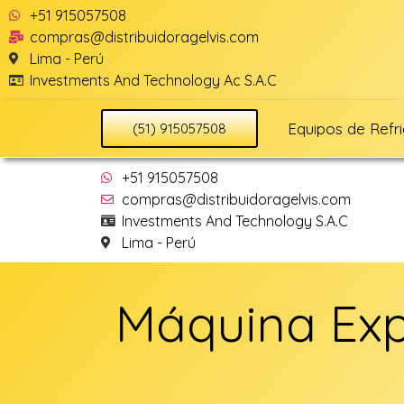
+51 915057508
compras@distribuidoragelvis.com
Lima - Perú
Investments And Technology Ac S.A.C
Equipos de Refr
(51) 915057508
+51 915057508
compras@distribuidoragelvis.com
Investments And Technology S.A.C
Lima - Perú
Máquina Exp