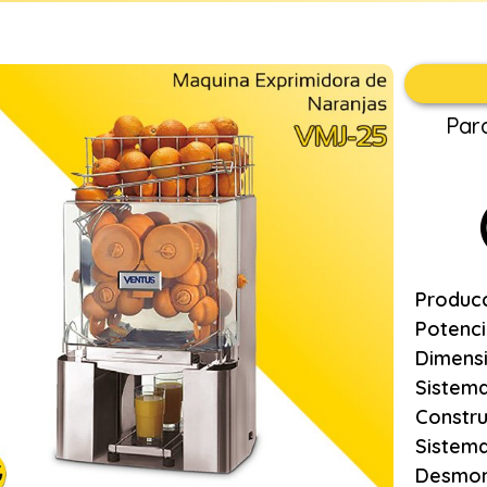
Par
Producc
Potenci
Dimens
Sistem
Constru
Sistema
Desmont