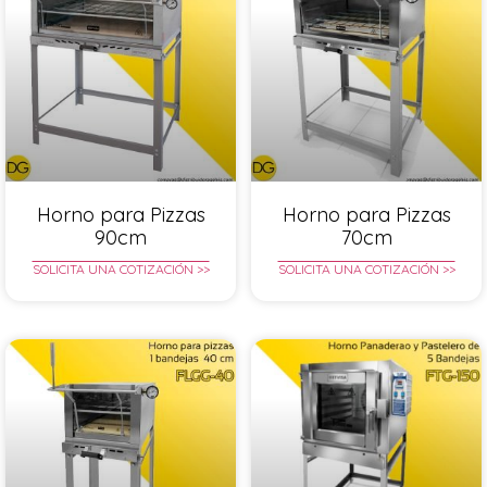
Horno para Pizzas
Horno para Pizzas
90cm
70cm
SOLICITA UNA COTIZACIÓN >>
SOLICITA UNA COTIZACIÓN >>