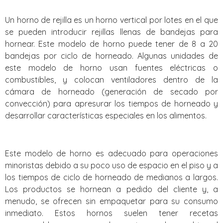
Un horno de rejilla es un horno vertical por lotes en el que
se pueden introducir rejillas llenas de bandejas para
hornear. Este modelo de horno puede tener de 8 a 20
bandejas por ciclo de horneado. Algunas unidades de
este modelo de horno usan fuentes eléctricas o
combustibles, y colocan ventiladores dentro de la
cámara de horneado (generación de secado por
convección) para apresurar los tiempos de horneado y
desarrollar características especiales en los alimentos.
Este modelo de horno es adecuado para operaciones
minoristas debido a su poco uso de espacio en el piso y a
los tiempos de ciclo de horneado de medianos a largos.
Los productos se hornean a pedido del cliente y, a
menudo, se ofrecen sin empaquetar para su consumo
inmediato. Estos hornos suelen tener recetas