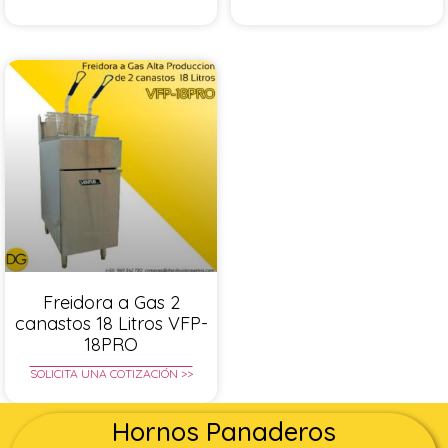
Freidora a Gas 2
canastos 18 Litros VFP-
18PRO
SOLICITA UNA COTIZACIÓN >>
Hornos Panaderos