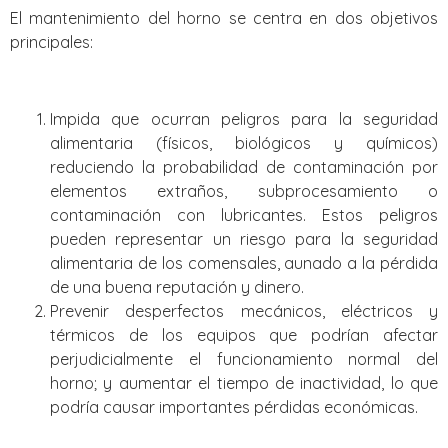
El mantenimiento del horno se centra en dos objetivos
principales:
Impida que ocurran peligros para la seguridad
alimentaria (físicos, biológicos y químicos)
reduciendo la probabilidad de contaminación por
elementos extraños, subprocesamiento o
contaminación con lubricantes. Estos peligros
pueden representar un riesgo para la seguridad
alimentaria de los comensales, aunado a la pérdida
de una buena reputación y dinero.
Prevenir desperfectos mecánicos, eléctricos y
térmicos de los equipos que podrían afectar
perjudicialmente el funcionamiento normal del
horno; y aumentar el tiempo de inactividad, lo que
podría causar importantes pérdidas económicas.