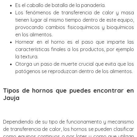
Es el caballo de batalla de la panadería.
Los fenómenos de transferencia de calor y masa
tienen lugar al mismo tiempo dentro de este equipo,
provocando cambios fisicoquímicos y bioquímicos
en los alimentos.
Hornear en el horno es el paso que imparte las
características finales a los productos, por ejemplo
la textura.
Otorga un paso de muerte crucial que evita que los
patógenos se reproduzcan dentro de los alimentos.
Tipos de hornos que puedes encontrar en
Jauja
Dependiendo de su tipo de funcionamiento y mecanismo
de transferencia de calor, los hornos se pueden clasificar
como equipos continuos o por lotes y como que utilizan