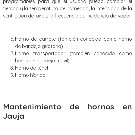
programables para que el usuario pueda cambiar el
tiempo y la temperatura de horneado, la intensidad de la
ventilación del aire y la frecuencia de incidencia del vapor.
Horno de carrete (también conocido como horno
de bandeja giratoria)
Horno transportador (también conocido como
horno de bandeja móvil)
Horno de túnel
Horno híbrido
Mantenimiento de hornos en
Jauja