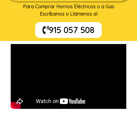
Para Comprar Hornos Eléctricos o a Gas
Escríbanos o Llámenos al
915 057 508