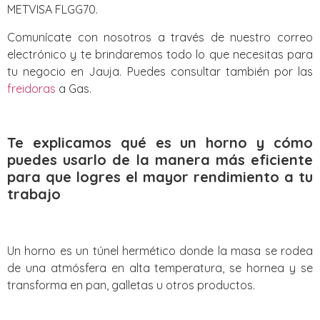
METVISA FLGG70.
Comunícate con nosotros a través de nuestro correo
electrónico y te brindaremos todo lo que necesitas para
tu negocio en Jauja. Puedes consultar también por las
freidoras
a Gas.
Te explicamos qué es un horno y cómo
puedes usarlo de la manera más eficiente
para que logres el mayor rendimiento a tu
trabajo
Un horno es un túnel hermético donde la masa se rodea
de una atmósfera en alta temperatura, se hornea y se
transforma en pan, galletas u otros productos.