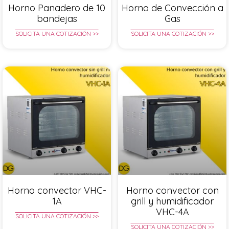
Horno Panadero de 10
Horno de Convección a
bandejas
Gas
SOLICITA UNA COTIZACIÓN >>
SOLICITA UNA COTIZACIÓN >>
Horno convector VHC-
Horno convector con
1A
grill y humidificador
VHC-4A
SOLICITA UNA COTIZACIÓN >>
SOLICITA UNA COTIZACIÓN >>