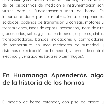
de los dispositivos de medición e instrumentación son
vitales para el funcionamiento ideal del horno. Es
importante darle particular atención a: componentes
soldados, cadenas de transmisión y correas, motores y
transmisiones, líneas de vapor y accesorios, líneas de aire
y accesorios, sellos y juntas en tuberías, cojinetes, cintas
transportadoras, bandas, indicadores y controladores
de temperatura, en línea medidores de humedad y
sistemas de extracción de humedad, sistemas de control
eléctrico y ventiladores (axiales o centrífugos).
En Huamanga Aprenderás algo
de la historia de los hornos
El modelo de horno estándar, con piso de piedra y