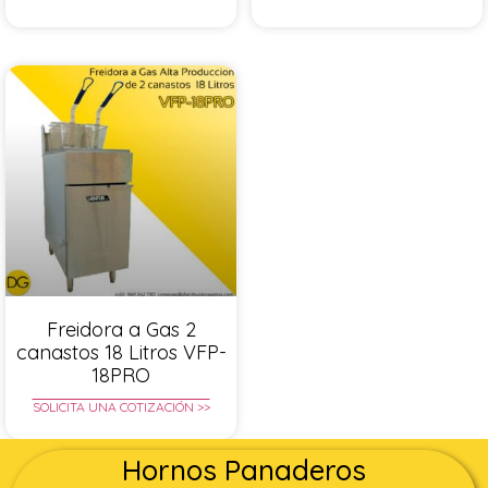
Freidora a Gas 2
canastos 18 Litros VFP-
18PRO
SOLICITA UNA COTIZACIÓN >>
Hornos Panaderos