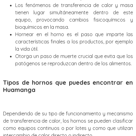
Los fenómenos de transferencia de calor y masa
tienen lugar simultáneamente dentro de este
equipo, provocando cambios fisicoquímicos y
bioquímicos en la masa.
Hornear en el horno es el paso que imparte las
características finales a los productos, por ejemplo
la vida útil.
Otorga un paso de muerte crucial que evita que los
patógenos se reproduzcan dentro de los alimentos.
Tipos de hornos que puedes encontrar en
Huamanga
Dependiendo de su tipo de funcionamiento y mecanismo
de transferencia de calor, los hornos se pueden clasificar
como equipos continuos o por lotes y como que utilizan
intercambio de calor directo o indirecto.