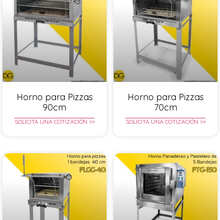
Horno para Pizzas
Horno para Pizzas
90cm
70cm
SOLICITA UNA COTIZACIÓN >>
SOLICITA UNA COTIZACIÓN >>