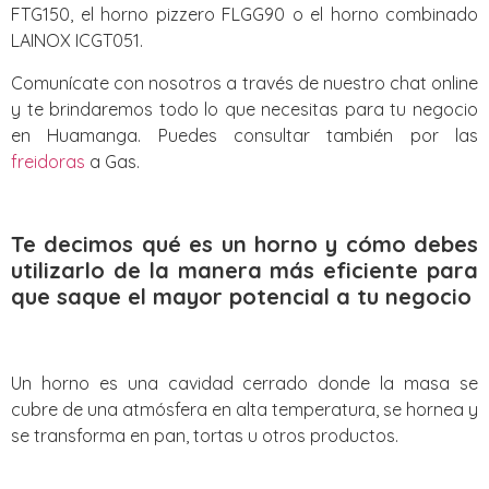
FTG150, el horno pizzero FLGG90 o el horno combinado
LAINOX ICGT051.
Comunícate con nosotros a través de nuestro chat online
y te brindaremos todo lo que necesitas para tu negocio
en Huamanga. Puedes consultar también por las
freidoras
a Gas.
Te decimos qué es un horno y cómo debes
utilizarlo de la manera más eficiente para
que saque el mayor potencial a tu negocio
Un horno es una cavidad cerrado donde la masa se
cubre de una atmósfera en alta temperatura, se hornea y
se transforma en pan, tortas u otros productos.