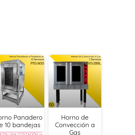
orno Panadero
Horno de
e 10 bandejas
Convección a
Gas
ICITA UNA COTIZACIÓN >>