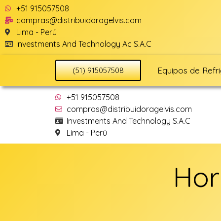
+51 915057508
compras@distribuidoragelvis.com
Lima - Perú
Investments And Technology Ac S.A.C
Equipos de Refr
(51) 915057508
+51 915057508
compras@distribuidoragelvis.com
Investments And Technology S.A.C
Lima - Perú
Hor