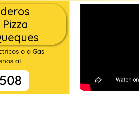
deros
 Pizza
Queques
tricos o a Gas
enos al
 508