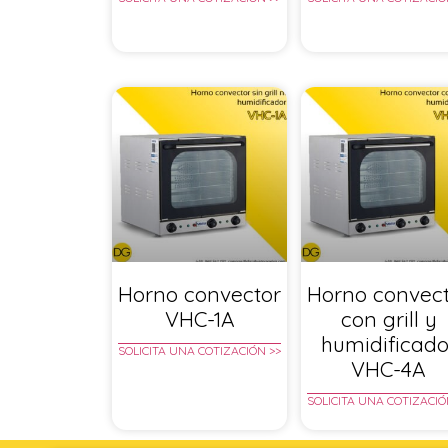
Horno convector
Horno convec
VHC-1A
con grill y
humidificado
SOLICITA UNA COTIZACIÓN >>
VHC-4A
SOLICITA UNA COTIZACIÓ