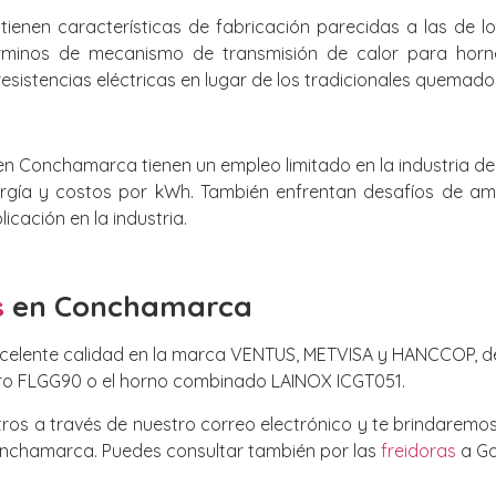
 tienen características de fabricación parecidas a las de 
rminos de mecanismo de transmisión de calor para horn
sistencias eléctricas en lugar de los tradicionales quemado
en Conchamarca tienen un empleo limitado en la industria de
gía y costos por kWh. También enfrentan desafíos de amp
icación en la industria.
s
en Conchamarca
celente calidad en la marca VENTUS, METVISA y HANCCOP, de
ero FLGG90 o el horno combinado LAINOX ICGT051.
os a través de nuestro correo electrónico y te brindaremos
onchamarca. Puedes consultar también por las
freidoras
a Ga