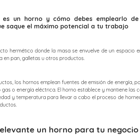
 es un horno y cómo debes emplearlo d
ue saque el máximo potencial a tu trabajo
cto hermético donde la masa se envuelve de un espacio en
 en pan, galletas u otros productos.
uctos, los hornos emplean fuentes de emisión de energía, p
gas o energía eléctrica. El horno establece y mantiene las
medad y temperatura para llevar a cabo el proceso de hornea
ductos.
relevante un horno para tu negoci