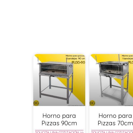
Horno para
Horno para
Pizzas 90cm
Pizzas 70c
SOLICITA UNA COTIZACIÓN >>
SOLICITA UNA COTIZACIÓ