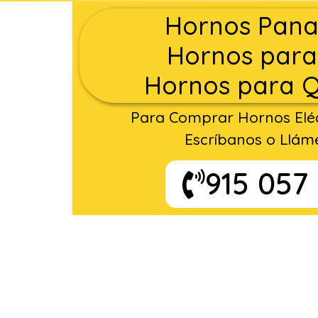
Hornos Pana
Hornos para
Hornos para 
Para Comprar Hornos Eléc
Escríbanos o Llám
915 057