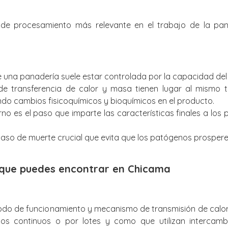
de procesamiento más relevante en el trabajo de la panif
 una panadería suele estar controlada por la capacidad del
e transferencia de calor y masa tienen lugar al mismo 
do cambios fisicoquímicos y bioquímicos en el producto.
rno es el paso que imparte las características finales a los
aso de muerte crucial que evita que los patógenos prospere
 que puedes encontrar en Chicama
do de funcionamiento y mecanismo de transmisión de calor,
pos continuos o por lotes y como que utilizan intercamb