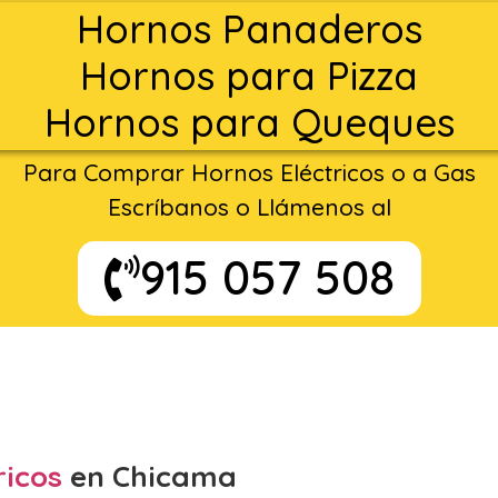
Hornos Panaderos
Hornos para Pizza
Hornos para Queques
Para Comprar Hornos Eléctricos o a Gas
Escríbanos o Llámenos al
915 057 508
ricos
en Chicama