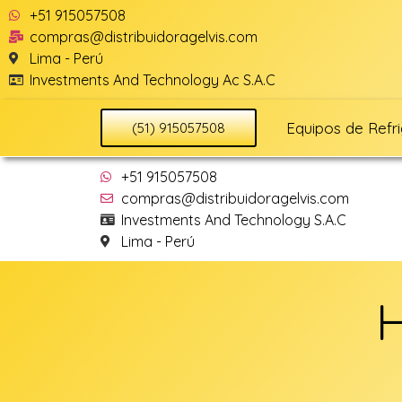
+51 915057508
compras@distribuidoragelvis.com
Lima - Perú
Investments And Technology Ac S.A.C
Equipos de Refr
(51) 915057508
+51 915057508
compras@distribuidoragelvis.com
Investments And Technology S.A.C
Lima - Perú