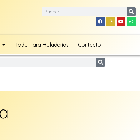
Todo Para Heladerías
Contacto
a