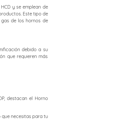
os HCD y se emplean de
productos. Este tipo de
e gas de los hornos de
nificación debido a su
ión que requieren más
P, destacan el Horno
o que necesitas para tu