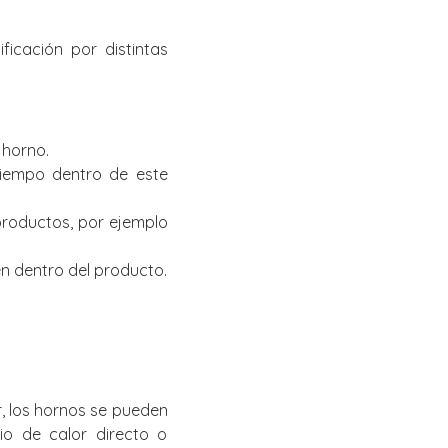
icación por distintas
 horno.
tiempo dentro de este
 productos, por ejemplo
n dentro del producto.
 los hornos se pueden
io de calor directo o