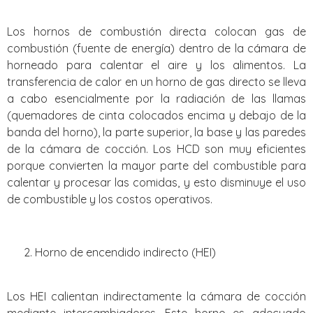
Los hornos de combustión directa colocan gas de
combustión (fuente de energía) dentro de la cámara de
horneado para calentar el aire y los alimentos. La
transferencia de calor en un horno de gas directo se lleva
a cabo esencialmente por la radiación de las llamas
(quemadores de cinta colocados encima y debajo de la
banda del horno), la parte superior, la base y las paredes
de la cámara de cocción. Los HCD son muy eficientes
porque convierten la mayor parte del combustible para
calentar y procesar las comidas, y esto disminuye el uso
de combustible y los costos operativos.
Horno de encendido indirecto (HEI)
Los HEI calientan indirectamente la cámara de cocción
mediante intercambiadores. Este horno es adecuado