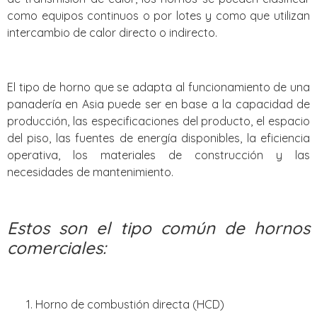
como equipos continuos o por lotes y como que utilizan
intercambio de calor directo o indirecto.
El tipo de horno que se adapta al funcionamiento de una
panadería en Asia puede ser en base a la capacidad de
producción, las especificaciones del producto, el espacio
del piso, las fuentes de energía disponibles, la eficiencia
operativa, los materiales de construcción y las
necesidades de mantenimiento.
Estos son el tipo común de hornos
comerciales:
Horno de combustión directa (HCD)