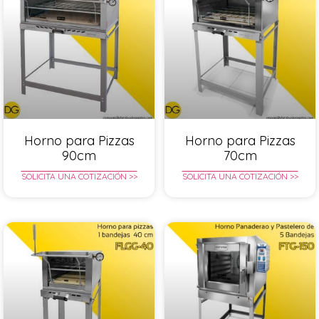
Horno para Pizzas
Horno para Pizzas
90cm
70cm
SOLICITA UNA COTIZACIÓN >>
SOLICITA UNA COTIZACIÓN >>