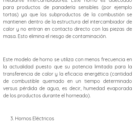
para productos de panadería sensibles (por ejemplo
tortas) ya que los subproductos de la combustión se
mantienen dentro de la estructura del intercambiador de
calor y no entran en contacto directo con las piezas de
masa. Esto elimina el riesgo de contaminación.
Este modelo de horno se utiliza con menos frecuencia en
la actualidad puesto que su potencia limitada para la
transferencia de calor y la eficacia energética (cantidad
de combustible quemado en un tiempo determinado
versus pérdida de agua, es decir, humedad evaporada
de los productos durante el horneado).
Hornos Eléctricos