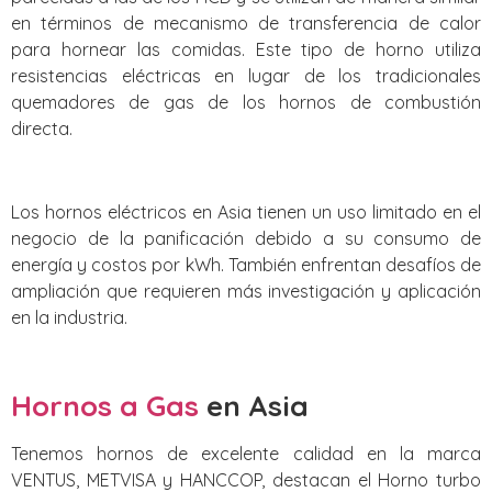
en términos de mecanismo de transferencia de calor
para hornear las comidas. Este tipo de horno utiliza
resistencias eléctricas en lugar de los tradicionales
quemadores de gas de los hornos de combustión
directa.
Los hornos eléctricos en Asia tienen un uso limitado en el
negocio de la panificación debido a su consumo de
energía y costos por kWh. También enfrentan desafíos de
ampliación que requieren más investigación y aplicación
en la industria.
Hornos a Gas
en Asia
Tenemos hornos de excelente calidad en la marca
VENTUS, METVISA y HANCCOP, destacan el Horno turbo