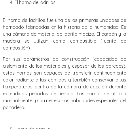
El horno de ladrillos
El horno de ladrillos fue una de las primeras unidades de
horneado fabricadas en la historia de la humanidad. Es
una cámara de material de ladrillo macizo. El carbón y la
madera se utilizan como combustible (fuente de
combustión)
Por sus parámetros de construcción (capacidad de
aislamiento de los materiales y espesor de las paredes),
estos hornos son capaces de transferir continuamente
calor radiante a las comidas y también conservar altas
temperaturas dentro de la cámara de cocción durante
extendidos periodos de tiempo. Los hornos se utilizan
manualmente y son necesarias habilidades especiales del
panadero.