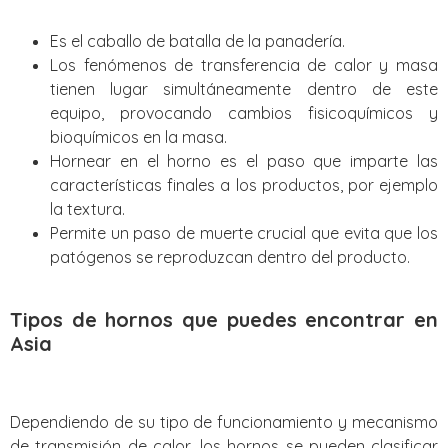
Es el caballo de batalla de la panadería.
Los fenómenos de transferencia de calor y masa
tienen lugar simultáneamente dentro de este
equipo, provocando cambios fisicoquímicos y
bioquímicos en la masa.
Hornear en el horno es el paso que imparte las
características finales a los productos, por ejemplo
la textura.
Permite un paso de muerte crucial que evita que los
patógenos se reproduzcan dentro del producto.
Tipos de hornos que puedes encontrar en
Asia
Dependiendo de su tipo de funcionamiento y mecanismo
de transmisión de calor, los hornos se pueden clasificar