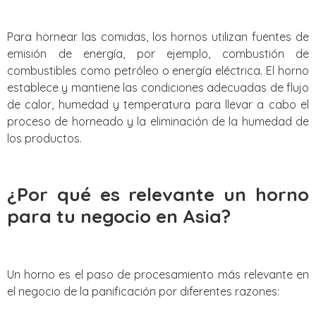
Para hornear las comidas, los hornos utilizan fuentes de
emisión de energía, por ejemplo, combustión de
combustibles como petróleo o energía eléctrica. El horno
establece y mantiene las condiciones adecuadas de flujo
de calor, humedad y temperatura para llevar a cabo el
proceso de horneado y la eliminación de la humedad de
los productos.
¿Por qué es relevante un horno
para tu negocio en Asia?
Un horno es el paso de procesamiento más relevante en
el negocio de la panificación por diferentes razones: