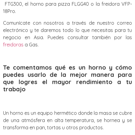
FTG300, el horno para pizza FLGG40 o la freidora VFP-
18Pro.
Comunícate con nosotros a través de nuestro correo
electrónico y te daremos todo lo que necesitas para tu
negocio en Asia. Puedes consultar también por las
freidoras
a Gas.
Te comentamos qué es un horno y cómo
puedes usarlo de la mejor manera para
que logres el mayor rendimiento a tu
trabajo
Un horno es un equipo hermético donde la masa se cubre
de una atmósfera en alta temperatura, se hornea y se
transforma en pan, tortas u otros productos.