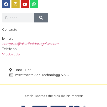
Contacto
E-mail:
compras@distribuidoragelvis.com
Teléfono
915057508
Lima - Perú
Investments And Technology S.A.C
Distribuidores Oficiales de las marcas