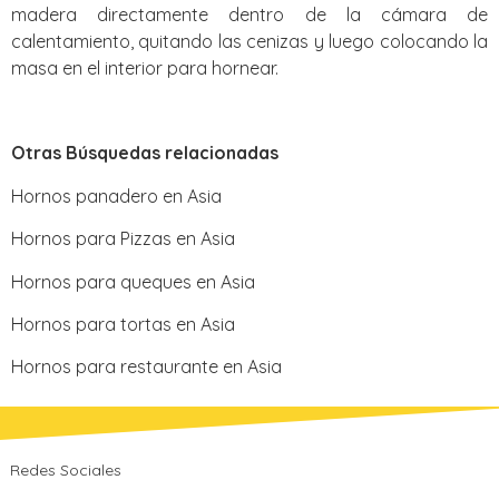
madera directamente dentro de la cámara de
calentamiento, quitando las cenizas y luego colocando la
masa en el interior para hornear.
Otras Búsquedas relacionadas
Hornos panadero en Asia
Hornos para Pizzas en Asia
Hornos para queques en Asia
Hornos para tortas en Asia
Hornos para restaurante en Asia
Redes Sociales