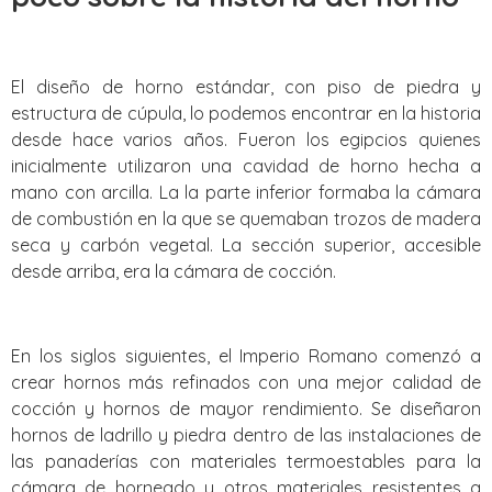
El diseño de horno estándar, con piso de piedra y
estructura de cúpula, lo podemos encontrar en la historia
desde hace varios años. Fueron los egipcios quienes
inicialmente utilizaron una cavidad de horno hecha a
mano con arcilla. La la parte inferior formaba la cámara
de combustión en la que se quemaban trozos de madera
seca y carbón vegetal. La sección superior, accesible
desde arriba, era la cámara de cocción.
En los siglos siguientes, el Imperio Romano comenzó a
crear hornos más refinados con una mejor calidad de
cocción y hornos de mayor rendimiento. Se diseñaron
hornos de ladrillo y piedra dentro de las instalaciones de
las panaderías con materiales termoestables para la
cámara de horneado y otros materiales resistentes a