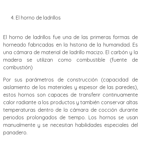
El horno de ladrillos
El horno de ladrillos fue una de las primeras formas de
horneado fabricadas en la historia de la humanidad. Es
una cámara de material de ladrillo macizo. El carbón y la
madera se utilizan como combustible (fuente de
combustión)
Por sus parámetros de construcción (capacidad de
aislamiento de los materiales y espesor de las paredes),
estos hornos son capaces de transferir continuamente
calor radiante a los productos y también conservar altas
temperaturas dentro de la cámara de cocción durante
periodos prolongados de tiempo. Los hornos se usan
manualmente y se necesitan habilidades especiales del
panadero.