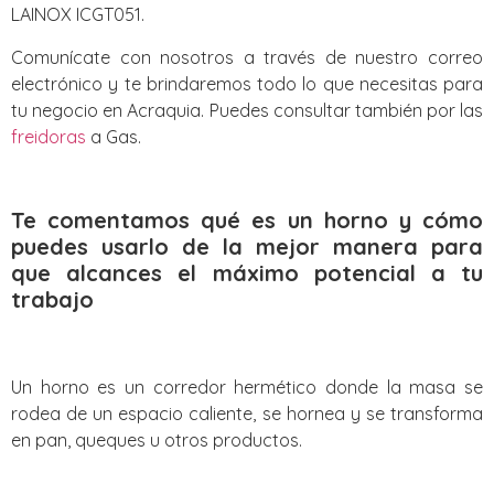
LAINOX ICGT051.
Comunícate con nosotros a través de nuestro correo
electrónico y te brindaremos todo lo que necesitas para
tu negocio en Acraquia. Puedes consultar también por las
freidoras
a Gas.
Te comentamos qué es un horno y cómo
puedes usarlo de la mejor manera para
que alcances el máximo potencial a tu
trabajo
Un horno es un corredor hermético donde la masa se
rodea de un espacio caliente, se hornea y se transforma
en pan, queques u otros productos.