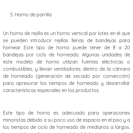
Horno de parrilla
Un horno de rejilla es un horno vertical por lotes en el que
se pueden introducir rejillas llenas de bandejas para
hornear. Este tipo de horno puede tener de 8 a 20
bandejas por ciclo de horneado. Algunas unidades de
este modelo de horno utilizan fuentes eléctricas o
combustibles, y llevan ventiladores dentro de la cámara
de horneado (generación de secado por convección)
para apresurar los tiempos de horneado y desarrollar
características especiales en los productos.
Este tipo de horno es adecuado para operaciones
minoristas debido a su poco uso de espacio en el piso y a
los tiempos de ciclo de horneado de medianos a largos.