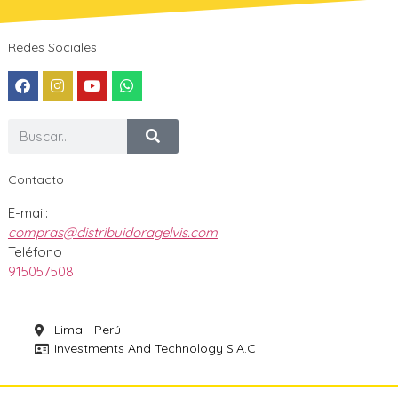
Redes Sociales
Contacto
E-mail:
compras@distribuidoragelvis.com
Teléfono
915057508
Lima - Perú
Investments And Technology S.A.C