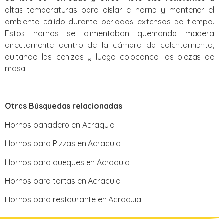
altas temperaturas para aislar el horno y mantener el
ambiente cálido durante periodos extensos de tiempo.
Estos hornos se alimentaban quemando madera
directamente dentro de la cámara de calentamiento,
quitando las cenizas y luego colocando las piezas de
masa.
Otras Búsquedas relacionadas
Hornos panadero en Acraquia
Hornos para Pizzas en Acraquia
Hornos para queques en Acraquia
Hornos para tortas en Acraquia
Hornos para restaurante en Acraquia