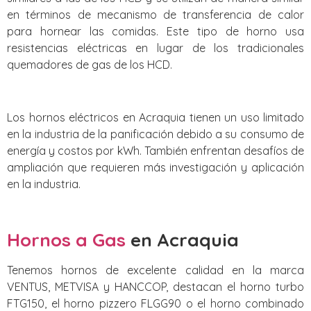
en términos de mecanismo de transferencia de calor
para hornear las comidas. Este tipo de horno usa
resistencias eléctricas en lugar de los tradicionales
quemadores de gas de los HCD.
Los hornos eléctricos en Acraquia tienen un uso limitado
en la industria de la panificación debido a su consumo de
energía y costos por kWh. También enfrentan desafíos de
ampliación que requieren más investigación y aplicación
en la industria.
Hornos a Gas
en Acraquia
Tenemos hornos de excelente calidad en la marca
VENTUS, METVISA y HANCCOP, destacan el horno turbo
FTG150, el horno pizzero FLGG90 o el horno combinado