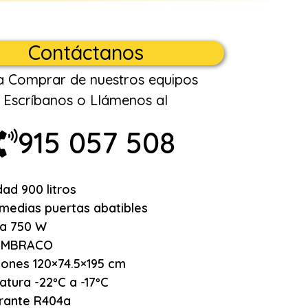
Contáctanos
a Comprar de nuestros equipos
Escríbanos o Llámenos al
915 057 508
ad 900 litros
medias puertas abatibles
ia 750 W
EMBRACO
ones 120×74.5×195 cm
tura -22ºC a -17ºC
rante R404a