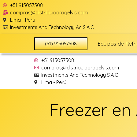
+51 915057508
compras@distribuidoragelvis.com
Lima - Perú
Investments And Technology Ac S.A.C
Equipos de Refr
(51) 915057508
+51 915057508
compras@distribuidoragelvis.com
Investments And Technology S.A.C
Lima - Perú
Freezer en