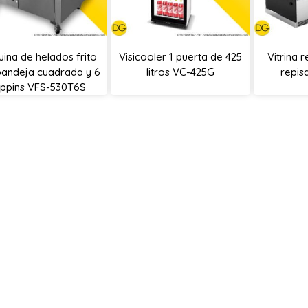
ina de helados frito
Visicooler 1 puerta de 425
Vitrina 
bandeja cuadrada y 6
litros VC-425G
repis
oppins VFS-530T6S