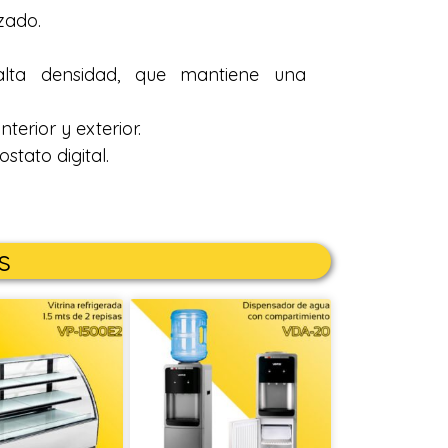
zado.
 alta densidad, que mantiene una
erior y exterior.
stato digital.
s