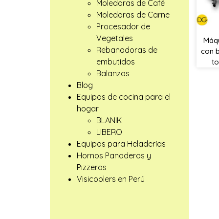
Moledoras de Café
Moledoras de Carne
Procesador de
Vegetales
Máqu
Rebanadoras de
con 
embutidos
t
Balanzas
Blog
Equipos de cocina para el
hogar
BLANIK
LIBERO
Equipos para Heladerías
Hornos Panaderos y
Pizzeros
Visicoolers en Perú